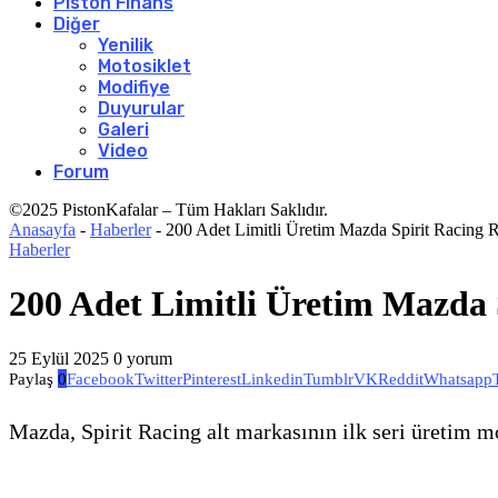
Piston Finans
Diğer
Yenilik
Motosiklet
Modifiye
Duyurular
Galeri
Video
Forum
©2025 PistonKafalar – Tüm Hakları Saklıdır.
Anasayfa
-
Haberler
-
200 Adet Limitli Üretim Mazda Spirit Racing 
Haberler
200 Adet Limitli Üretim Mazda 
25 Eylül 2025
0 yorum
Paylaş
0
Facebook
Twitter
Pinterest
Linkedin
Tumblr
VK
Reddit
Whatsapp
Mazda, Spirit Racing alt markasının ilk seri üretim m