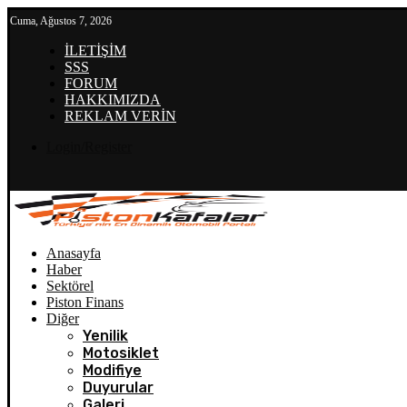
Cuma, Ağustos 7, 2026
İLETİŞİM
SSS
FORUM
HAKKIMIZDA
REKLAM VERİN
Login/Register
Anasayfa
Haber
Sektörel
Piston Finans
Diğer
Yenilik
Motosiklet
Modifiye
Duyurular
Galeri