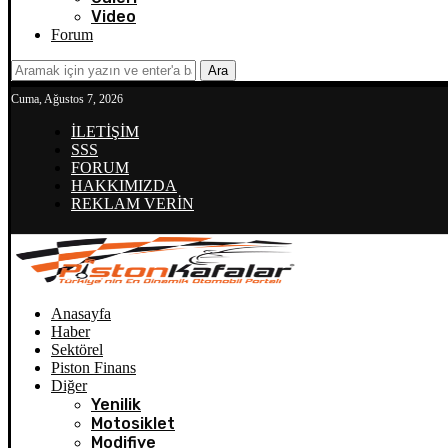
Video
Forum
Ara
Cuma, Ağustos 7, 2026
İLETİŞİM
SSS
FORUM
HAKKIMIZDA
REKLAM VERİN
Anasayfa
Haber
Sektörel
Piston Finans
Diğer
Yenilik
Motosiklet
Modifiye