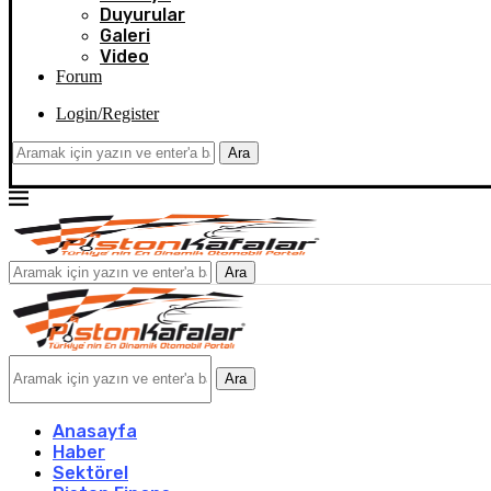
Duyurular
Galeri
Video
Forum
Login/Register
Ara
Ara
Ara
Anasayfa
Haber
Sektörel