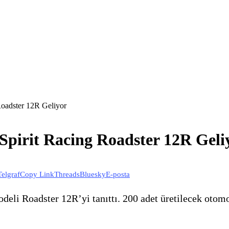
Roadster 12R Geliyor
Spirit Racing Roadster 12R Geli
Telgraf
Copy Link
Threads
Bluesky
E-posta
odeli Roadster 12R’yi tanıttı. 200 adet üretilecek otom