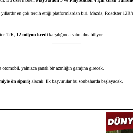
adı. Bu özel model,
PlayStation 5 ve PlayStation 4 için Gran Turism
yıllardır en çok tercih ettiği platformlardan biri. Mazda, Roadster 12
ter 12R,
12 milyon kredi
karşılığında satın alınabiliyor.
 otomobil, yalnızca şanslı bir azınlığın garajına girecek.
emiyle ön sipariş
alacak. İlk başvurular bu sonbaharda başlayacak.