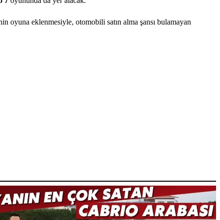
o 7
oyununda da yer alacak.
R’nin oyuna eklenmesiyle, otomobili satın alma şansı bulamayan