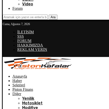
Video
Forum
Ara
Cuma, Ağustos 7, 2026
İLETİŞİM
SSS
FORUM
HAKKIMIZDA
REKLAM VERİN
Anasayfa
Haber
Sektörel
Piston Finans
Diğer
Yenilik
Motosiklet
Modifiye