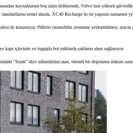
sından kaynaklanan boş alanı doldurmak, Volvo’nun yüksek güvenlik ge
tandartlarını temel alarak, XC40 Recharge’in ön yapısını tamamen yenid
kafesi ile korunuyor. Pillerin otomobilin zeminine yerleştirilmesi, aracın
cüye kapı içlerinde ve bagajda bol miktarda saklama alanı sağlanıyor.
tındaki “frunk” diye adlandırılan alan, önemli bir depolama imkanı sun