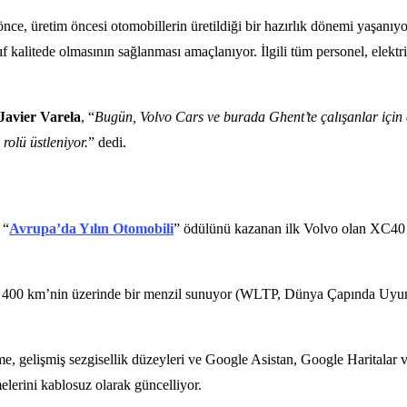
ce, üretim öncesi otomobillerin üretildiği bir hazırlık dönemi yaşanıyor
nıf kalitede olmasının sağlanması amaçlanıyor. İlgili tüm personel, elekt
Javier Varela
, “
Bugün, Volvo Cars ve burada Ghent’te çalışanlar için
rolü üstleniyor.
” dedi.
 “
Avrupa’da Yılın Otomobili
” ödülünü kazanan ilk Volvo olan XC40
a 400 km’nin üzerinde bir menzil sunuyor (WLTP, Dünya Çapında Uyumlaşt
irme, gelişmiş sezgisellik düzeyleri ve Google Asistan, Google Haritalar
lerini kablosuz olarak güncelliyor.