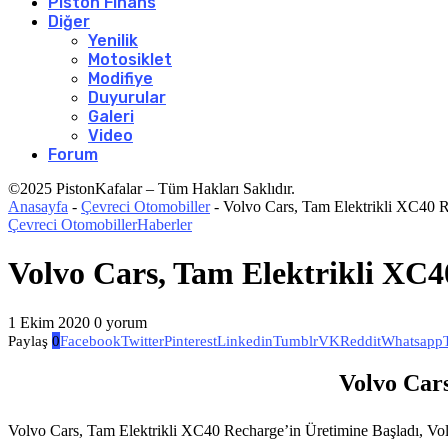
Piston Finans
Diğer
Yenilik
Motosiklet
Modifiye
Duyurular
Galeri
Video
Forum
©2025 PistonKafalar – Tüm Hakları Saklıdır.
Anasayfa
-
Çevreci Otomobiller
-
Volvo Cars, Tam Elektrikli XC40 R
Çevreci Otomobiller
Haberler
Volvo Cars, Tam Elektrikli XC4
1 Ekim 2020
0 yorum
Paylaş
0
Facebook
Twitter
Pinterest
Linkedin
Tumblr
VK
Reddit
Whatsapp
Volvo Car
Volvo Cars, Tam Elektrikli XC40 Recharge’in Üretimine Başladı, Volvo