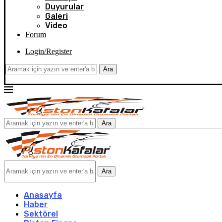
Duyurular
Galeri
Video
Forum
Login/Register
Ara
Ara
Ara
Anasayfa
Haber
Sektörel