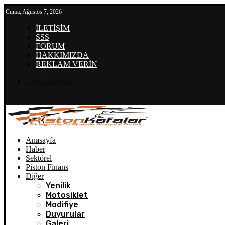
Cuma, Ağustos 7, 2026
İLETİŞİM
SSS
FORUM
HAKKIMIZDA
REKLAM VERİN
Login/Register
Anasayfa
Haber
Sektörel
Piston Finans
Diğer
Yenilik
Motosiklet
Modifiye
Duyurular
Galeri