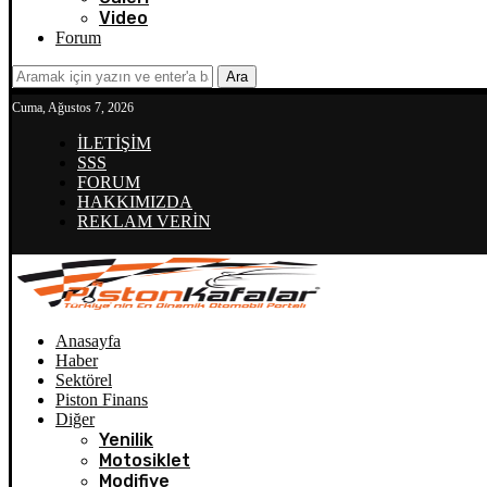
Video
Forum
Ara
Cuma, Ağustos 7, 2026
İLETİŞİM
SSS
FORUM
HAKKIMIZDA
REKLAM VERİN
Anasayfa
Haber
Sektörel
Piston Finans
Diğer
Yenilik
Motosiklet
Modifiye