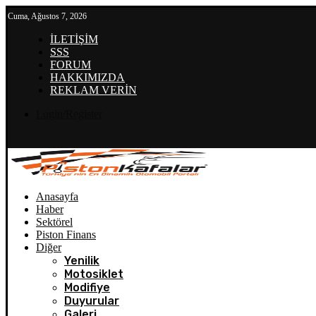
Cuma, Ağustos 7, 2026
İLETİŞİM
SSS
FORUM
HAKKIMIZDA
REKLAM VERİN
Login/Register
Anasayfa
Haber
Sektörel
Piston Finans
Diğer
Yenilik
Motosiklet
Modifiye
Duyurular
Galeri