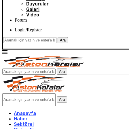
Duyurular
Galeri
Video
Forum
Login/Register
Ara
Ara
Ara
Anasayfa
Haber
Sektörel