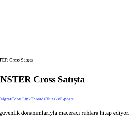
TER Cross Satışta
INSTER Cross Satışta
Telgraf
Copy Link
Threads
Bluesky
E-posta
üvenlik donanımlarıyla maceracı ruhlara hitap ediyor. 