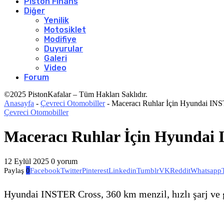
Piston Finans
Diğer
Yenilik
Motosiklet
Modifiye
Duyurular
Galeri
Video
Forum
©2025 PistonKafalar – Tüm Hakları Saklıdır.
Anasayfa
-
Çevreci Otomobiller
-
Maceracı Ruhlar İçin Hyundai INS
Çevreci Otomobiller
Maceracı Ruhlar İçin Hyundai 
12 Eylül 2025
0 yorum
Paylaş
0
Facebook
Twitter
Pinterest
Linkedin
Tumblr
VK
Reddit
Whatsapp
Hyundai INSTER Cross, 360 km menzil, hızlı şarj ve g