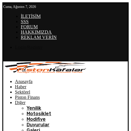
Cuma, Ağustos 7, 2026
İLETİŞİM
SSS
FORUM
HAKKIMIZDA
REKLAM VERİN
Login/Register
Anasayfa
Haber
Sektörel
Piston Finans
Diğer
Yenilik
Motosiklet
Modifiye
Duyurular
Galeri