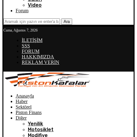
Video
Forum
Ara
Cuma, Ağustos 7, 2026
İLETİŞİM
SSS
FORUM
HAKKIMIZDA
REKLAM VERİN
Anasayfa
Haber
Sektörel
Piston Finans
Diğer
Yenilik
Motosiklet
Modifiye