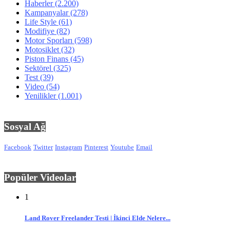
Haberler
(2.200)
Kampanyalar
(278)
Life Style
(61)
Modifiye
(82)
Motor Sporları
(598)
Motosiklet
(32)
Piston Finans
(45)
Sektörel
(325)
Test
(39)
Video
(54)
Yenilikler
(1.001)
Sosyal Ağ
Facebook
Twitter
Instagram
Pinterest
Youtube
Email
Popüler Videolar
1
Land Rover Freelander Testi | İkinci Elde Nelere...