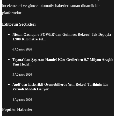
incelemeleri ve güncel otomotiv haberleri sunan dinamik bir
platformdur.
Editörün Seçtikleri
Nissan Qashqai e-POWER’dan Guinness Rekoru! Tek Depoyla
1.980 Kilometre Yol...
6 Ağustos 2026
Toyota’dan Şaşırtan Hamle! Kârı Gerilerken 9,7 Milyon Araçlık
Yeni Hedef...
5 Ağustos 2026
Audi’den Elektrikli Otomobillerde Yeni Rekor! Tarihinin En
Verimli Modeli Geliyor
4 Ağustos 2026
Popüler Haberler