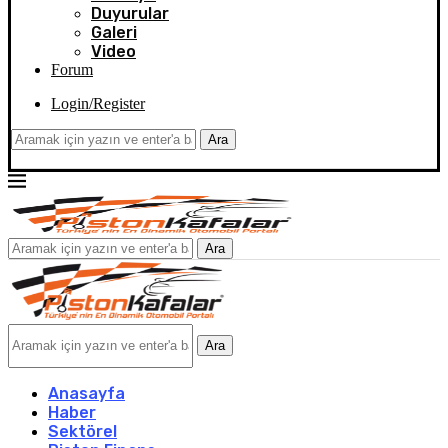
Duyurular
Galeri
Video
Forum
Login/Register
Ara
Ara
Ara
Anasayfa
Haber
Sektörel