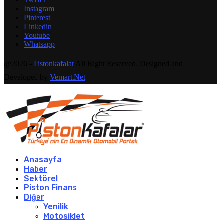
Instagram
Pinterest
Linkedin
Youtube
Whatsapp
@2026 -
Pistonkafalar
All Right Reserved. Designed and
Developed by
Vemart.Net
Anasayfa
Haber
Sektörel
Piston Finans
Diğer
Yenilik
Motosiklet