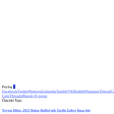
Paylaş
0
Facebook
Twitter
Pinterest
Linkedin
Tumblr
VK
Reddit
Whatsapp
Telgraf
C
Link
Threads
Bluesky
E-posta
Önceki Yazı
Toyota Hilux, 2025 Dakar Rallisi’nde Tarihi Zafere İmza Attı