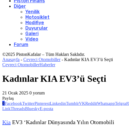
Piston Finans
Diğer
Yenilik
Motosiklet
Modifiye
Duyurular
Galeri
Video
Forum
©2025 PistonKafalar – Tüm Hakları Saklıdır.
Anasayfa
-
Çevreci Otomobiller
-
Kadınlar KIA EV3’ü Seçti
Çevreci Otomobiller
Haberler
Kadınlar KIA EV3’ü Seçti
21 Ocak 2025
0 yorum
Paylaş
0
Facebook
Twitter
Pinterest
Linkedin
Tumblr
VK
Reddit
Whatsapp
Telgraf
Link
Threads
Bluesky
E-posta
Kia
EV3 ‘Kadınlar Dünyasında Yılın Otomobili