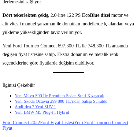
ilerlemesini sağlıyor.
Dört tekerlekten çekiş
, 2.0-litre 122 PS
EcoBlue dizel
motor ve
altı vitesli manuel şanzıman ile donatılan modellerde iç alandan veya
yükleme yüksekliğinden taviz verilmiyor.
Yeni Ford Tourneo Connect 697.300 TL ile 748.300 TL arasında
değişen fiyat listesine sahip. Ekstra donanım ve metalik renk
seçeneklerine göre fiyatlarda değişim olabiliyor.
İlginizi Çekebilir
Yeni Volvo S90 İle Premium Sedan Sınıf Kızışacak
Yeni Škoda Octavia 299.800 TL’ndan Satışa Sunuldu
Audi’den 2 Yeni SUV !
Yeni BMW M5 Plug-In Hybrid
Ford Connect 2022
Ford Fiyat Listesi
Yeni Ford Tourneo Connect
Fiyat