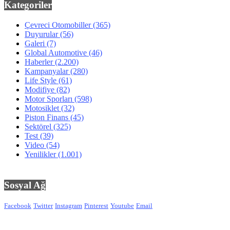
Kategoriler
Çevreci Otomobiller
(365)
Duyurular
(56)
Galeri
(7)
Global Automotive
(46)
Haberler
(2.200)
Kampanyalar
(280)
Life Style
(61)
Modifiye
(82)
Motor Sporları
(598)
Motosiklet
(32)
Piston Finans
(45)
Sektörel
(325)
Test
(39)
Video
(54)
Yenilikler
(1.001)
Sosyal Ağ
Facebook
Twitter
Instagram
Pinterest
Youtube
Email