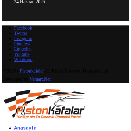
24 Haziran 2025
Facebook
Twitter
Instagram
Pinterest
Linkedin
Youtube
Whatsapp
@2026 -
Pistonkafalar
All Right Reserved. Designed and
Developed by
Vemart.Net
Anasayfa