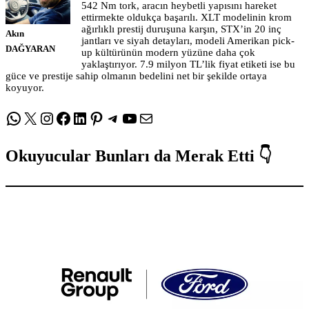
542 Nm tork, aracın heybetli yapısını hareket
ettirmekte oldukça başarılı. XLT modelinin krom
ağırlıklı prestij duruşuna karşın, STX’in 20 inç
Akın
jantları ve siyah detayları, modeli Amerikan pick-
DAĞYARAN
up kültürünün modern yüzüne daha çok
yaklaştırıyor. 7.9 milyon TL’lik fiyat etiketi ise bu
güce ve prestije sahip olmanın bedelini net bir şekilde ortaya
koyuyor.
WhatsApp
X
Instagram
Facebook
LinkedIn
Pinterest
Telegram
YouTube
E-posta
Okuyucular Bunları da Merak Etti 👇