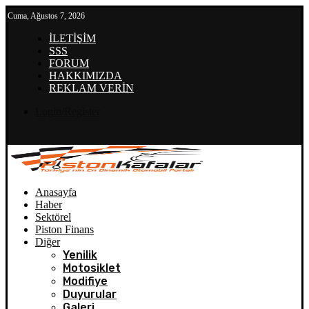
Cuma, Ağustos 7, 2026
İLETİŞİM
SSS
FORUM
HAKKIMIZDA
REKLAM VERİN
Login/Register
Anasayfa
Haber
Sektörel
Piston Finans
Diğer
Yenilik
Motosiklet
Modifiye
Duyurular
Galeri