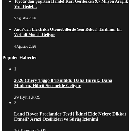
Toyota’dan Şaşırtan Hamle! Kârı Gerilerken 9,7 Milyon Araçlık
Yeni Hedef...
5 Ağustos 2026
Audi’den Elektrikli Otomobillerde Yeni Rekor! Tarihinin En
Verimli Modeli Geliyor
4 Ağustos 2026
Popüler Haberler
1
2026 Chery Tiggo 8 Tanıtıldı: Daha Büyük, Daha
Modern, Hibrit Seçenekle Geliyor
29 Eylül 2025
2
Land Rover Freelander Testi | İkinci Elde Nelere Dikkat
Etmeli? Arazi Özellikleri ve Sürüş İzlenimi
10 Temmuz 2025