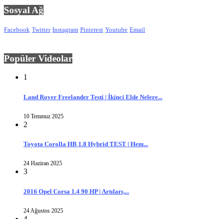
Sosyal Ağ
Facebook
Twitter
Instagram
Pinterest
Youtube
Email
Popüler Videolar
1
Land Rover Freelander Testi | İkinci Elde Nelere...
10 Temmuz 2025
2
Toyota Corolla HB 1.8 Hybrid TEST | Hem...
24 Haziran 2025
3
2016 Opel Corsa 1.4 90 HP | Artıları,...
24 Ağustos 2025
4