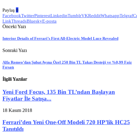
Paylaş
0
Facebook
Twitter
Pinterest
Linkedin
Tumblr
VK
Reddit
Whatsapp
Telgraf
C
Link
Threads
Bluesky
E-posta
Önceki Yazı
Interior Details of Ferrari’s First All-Electric Model Luce Revealed
Sonraki Yazı
Alfa Romeo’dan Şubat Ayına Özel 250 Bin TL Takas Desteği ve %0,99 Faiz
Fırsatı
İlgili Yazılar
Yeni Ford Focus, 135 Bin TL’ndan Başlayan
Fiyatlar İle Satışa...
18 Kasım 2018
Ferrari’den Yeni One-Off Modeli 720 HP’lik HC25
Tanıtıldı