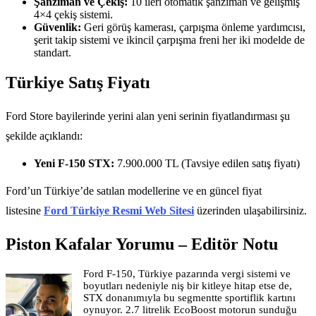
Şanzıman ve Çekiş:
10 ileri otomatik şanzıman ve gelişmiş
4×4 çekiş sistemi.
Güvenlik:
Geri görüş kamerası, çarpışma önleme yardımcısı,
şerit takip sistemi ve ikincil çarpışma freni her iki modelde de
standart.
Türkiye Satış Fiyatı
Ford Store bayilerinde yerini alan yeni serinin fiyatlandırması şu
şekilde açıklandı:
Yeni F-150 STX:
7.900.000 TL (Tavsiye edilen satış fiyatı)
Ford’un Türkiye’de satılan modellerine ve en güncel fiyat
listesine
Ford Türkiye Resmi Web Sitesi
üzerinden ulaşabilirsiniz.
Piston Kafalar Yorumu – Editör Notu
Ford F-150, Türkiye pazarında vergi sistemi ve
boyutları nedeniyle niş bir kitleye hitap etse de,
STX donanımıyla bu segmentte sportiflik kartını
oynuyor. 2.7 litrelik EcoBoost motorun sunduğu