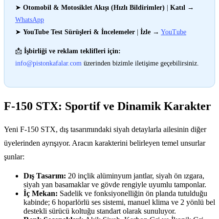
➤
Otomobil & Motosiklet Akışı (Hızlı Bildirimler)
|
Katıl
→
WhatsApp
➤
YouTube Test Sürüşleri & İncelemeler
|
İzle
→
YouTube
📩
İşbirliği ve reklam teklifleri için:
info@pistonkafalar.com
üzerinden bizimle iletişime geçebilirsiniz.
F-150 STX: Sportif ve Dinamik Karakter
Yeni F-150 STX, dış tasarımındaki siyah detaylarla ailesinin diğer
üyelerinden ayrışıyor. Aracın karakterini belirleyen temel unsurlar
şunlar:
Dış Tasarım:
20 inçlik alüminyum jantlar, siyah ön ızgara,
siyah yan basamaklar ve gövde rengiyle uyumlu tamponlar.
İç Mekan:
Sadelik ve fonksiyonelliğin ön planda tutulduğu
kabinde; 6 hoparlörlü ses sistemi, manuel klima ve 2 yönlü bel
destekli sürücü koltuğu standart olarak sunuluyor.