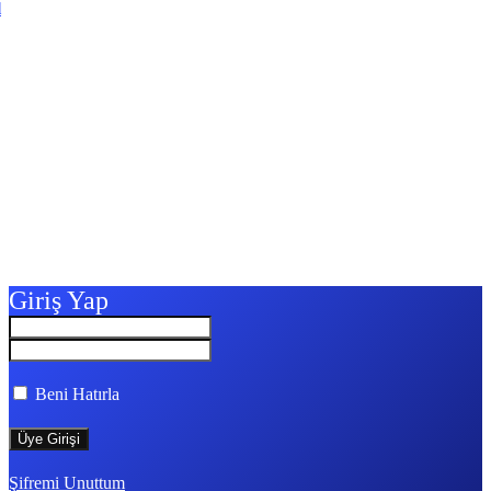
l
Giriş Yap
Beni Hatırla
Şifremi Unuttum