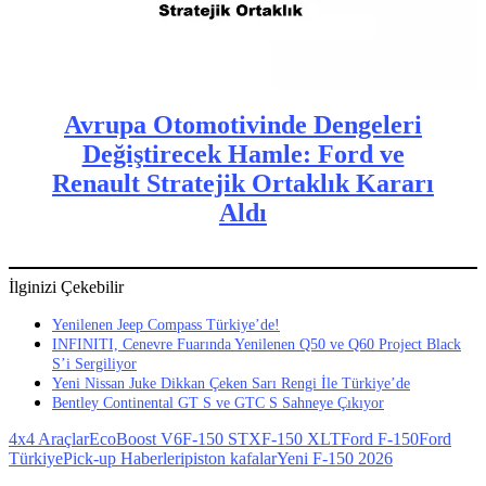
Avrupa Otomotivinde Dengeleri
Değiştirecek Hamle: Ford ve
Renault Stratejik Ortaklık Kararı
Aldı
İlginizi Çekebilir
Yenilenen Jeep Compass Türkiye’de!
INFINITI, Cenevre Fuarında Yenilenen Q50 ve Q60 Project Black
S’i Sergiliyor
Yeni Nissan Juke Dikkan Çeken Sarı Rengi İle Türkiye’de
Bentley Continental GT S ve GTC S Sahneye Çıkıyor
4x4 Araçlar
EcoBoost V6
F-150 STX
F-150 XLT
Ford F-150
Ford
Türkiye
Pick-up Haberleri
piston kafalar
Yeni F-150 2026