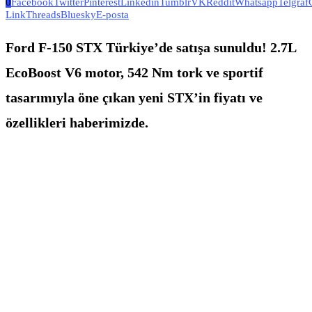
0
Facebook
Twitter
Pinterest
Linkedin
Tumblr
VK
Reddit
Whatsapp
Telgraf
Link
Threads
Bluesky
E-posta
Ford F-150 STX Türkiye’de satışa sunuldu! 2.7L
EcoBoost V6 motor, 542 Nm tork ve sportif
tasarımıyla öne çıkan yeni STX’in fiyatı ve
özellikleri haberimizde.