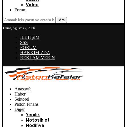
Video
Forum
Ara
Cuma, Ağustos 7, 2026
İLETİŞİM
SSS
FORUM
HAKKIMIZDA
REKLAM VERİN
Anasayfa
Haber
Sektörel
Piston Finans
Diğer
Yenilik
Motosiklet
Modifiye