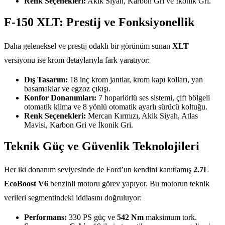
Renk Seçenekleri:
Akik Siyah, Karbon Gri ve İkonik Gri.
F-150 XLT: Prestij ve Fonksiyonellik
Daha geleneksel ve prestij odaklı bir görünüm sunan
XLT
versiyonu ise krom detaylarıyla fark yaratıyor:
Dış Tasarım:
18 inç krom jantlar, krom kapı kolları, yan
basamaklar ve egzoz çıkışı.
Konfor Donanımları:
7 hoparlörlü ses sistemi, çift bölgeli
otomatik klima ve 8 yönlü otomatik ayarlı sürücü koltuğu.
Renk Seçenekleri:
Mercan Kırmızı, Akik Siyah, Atlas
Mavisi, Karbon Gri ve İkonik Gri.
Teknik Güç ve Güvenlik Teknolojileri
Her iki donanım seviyesinde de Ford’un kendini kanıtlamış
2.7L
EcoBoost V6
benzinli motoru görev yapıyor. Bu motorun teknik
verileri segmentindeki iddiasını doğruluyor:
Performans:
330 PS güç ve
542 Nm
maksimum tork.