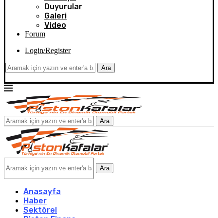
Duyurular
Galeri
Video
Forum
Login/Register
Ara
Ara
Ara
Anasayfa
Haber
Sektörel