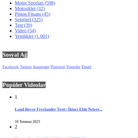
Motor Sporları
(598)
Motosiklet
(32)
Piston Finans
(45)
Sektörel
(325)
Test
(39)
Video
(54)
Yenilikler
(1.001)
Sosyal Ağ
Facebook
Twitter
Instagram
Pinterest
Youtube
Email
Popüler Videolar
1
Land Rover Freelander Testi | İkinci Elde Nelere...
10 Temmuz 2025
2