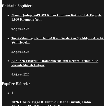
Editörün Seçtikleri
Nissan Qashqai e-POWER’dan Guinness Rekoru! Tek Depoyla
1.980 Kilometre Yol...
6 Ağustos 2026
Toyota’dan Şaşırtan Hamle! Kârı Gerilerken 9,7 Milyon Araçlık
Yeni Hedef...
5 Ağustos 2026
Audi’den Elektrikli Otomobillerde Yeni Rekor! Tarihinin En
Verimli Modeli Geliyor
4 Ağustos 2026
Popüler Haberler
1
2026 Chery Tiggo 8 Tanıtıldı: Daha Büyük, Daha