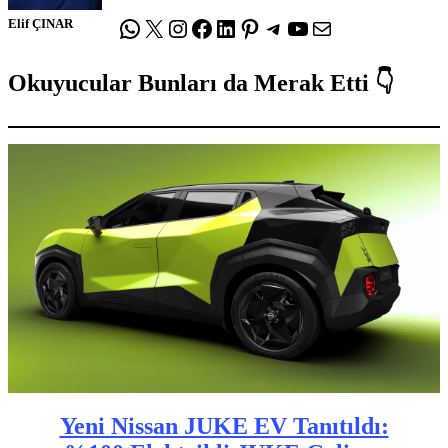
WhatsApp
X
Instagram
Facebook
LinkedIn
Pinterest
Telegram
YouTube
E-posta
Elif ÇINAR
Okuyucular Bunları da Merak Etti 👇
Yeni Nissan JUKE EV Tanıtıldı: