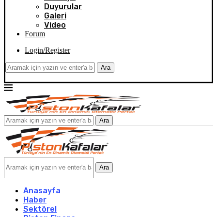
Duyurular
Galeri
Video
Forum
Login/Register
Ara
Ara
Ara
Anasayfa
Haber
Sektörel