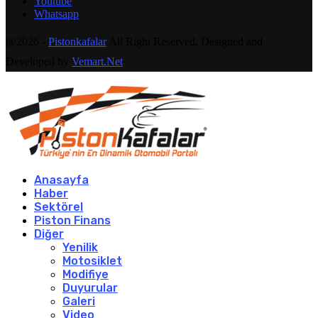
Youtube
Whatsapp
@2026 -
Pistonkafalar
All Right Reserved. Designed and
Developed by
Vemart.Net
Anasayfa
Haber
Sektörel
Piston Finans
Diğer
Yenilik
Motosiklet
Modifiye
Duyurular
Galeri
Video