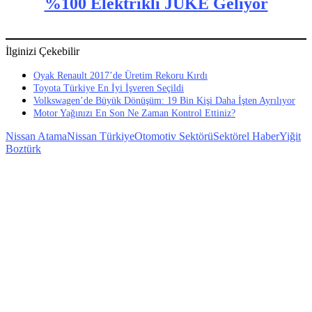
%100 Elektrikli JUKE Geliyor
İlginizi Çekebilir
Oyak Renault 2017’de Üretim Rekoru Kırdı
Toyota Türkiye En İyi İşveren Seçildi
Volkswagen’de Büyük Dönüşüm: 19 Bin Kişi Daha İşten Ayrılıyor
Motor Yağınızı En Son Ne Zaman Kontrol Ettiniz?
Nissan Atama
Nissan Türkiye
Otomotiv Sektörü
Sektörel Haber
Yiğit
Boztürk