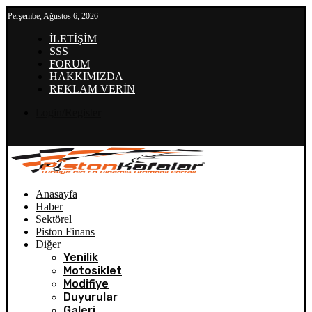
Perşembe, Ağustos 6, 2026
İLETİŞİM
SSS
FORUM
HAKKIMIZDA
REKLAM VERİN
Login/Register
Anasayfa
Haber
Sektörel
Piston Finans
Diğer
Yenilik
Motosiklet
Modifiye
Duyurular
Galeri