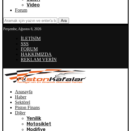
Video
Forum
Ara
Perşembe, Ağustos 6, 2026
İLETİŞİM
SSS
FORUM
HAKKIMIZDA
REKLAM VERİN
Anasayfa
Haber
Sektörel
Piston Finans
Diğer
Yenilik
Motosiklet
Modifiye