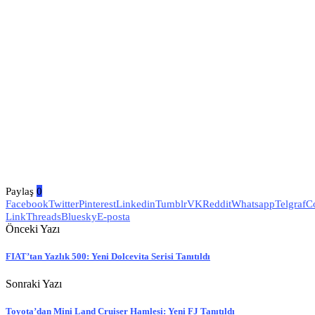
Paylaş
0
Facebook
Twitter
Pinterest
Linkedin
Tumblr
VK
Reddit
Whatsapp
Telgraf
C
Link
Threads
Bluesky
E-posta
Önceki Yazı
FIAT’tan Yazlık 500: Yeni Dolcevita Serisi Tanıtıldı
Sonraki Yazı
Toyota’dan Mini Land Cruiser Hamlesi: Yeni FJ Tanıtıldı