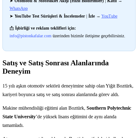
➤
Otomobil & Motosiklet Akışı (Hızlı Bildirimler)
|
Katıl
→
WhatsApp
➤
YouTube Test Sürüşleri & İncelemeler
|
İzle
→
YouTube
📩
İşbirliği ve reklam teklifleri için:
info@pistonkafalar.com
üzerinden bizimle iletişime geçebilirsiniz.
Satış ve Satış Sonrası Alanlarında
Deneyim
15 yılı aşkın otomotiv sektörü deneyimine sahip olan Yiğit Boztürk,
kariyeri boyunca satış ve satış sonrası alanlarında görev aldı.
Makine mühendisliği eğitimi alan Boztürk,
Southern Polytechnic
State University
’de yüksek lisans eğitimini de aynı alanda
tamamladı.