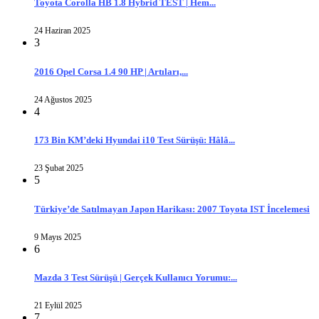
Toyota Corolla HB 1.8 Hybrid TEST | Hem...
24 Haziran 2025
3
2016 Opel Corsa 1.4 90 HP | Artıları,...
24 Ağustos 2025
4
173 Bin KM’deki Hyundai i10 Test Sürüşü: Hâlâ...
23 Şubat 2025
5
Türkiye’de Satılmayan Japon Harikası: 2007 Toyota IST İncelemesi
9 Mayıs 2025
6
Mazda 3 Test Sürüşü | Gerçek Kullanıcı Yorumu:...
21 Eylül 2025
7