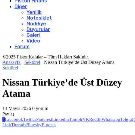
Piston Finans
Diğer
Yenilik
Motosiklet
Modifiye
Duyurular
Galeri
Video
Forum
©2025 PistonKafalar – Tüm Hakları Saklıdır.
Anasayfa
-
Sektörel
-
Nissan Türkiye’de Üst Düzey Atama
Sektörel
Nissan Türkiye’de Üst Düzey
Atama
13 Mayıs 2026
0 yorum
Paylaş
0
Facebook
Twitter
Pinterest
Linkedin
Tumblr
VK
Reddit
Whatsapp
Telgraf
Link
Threads
Bluesky
E-posta