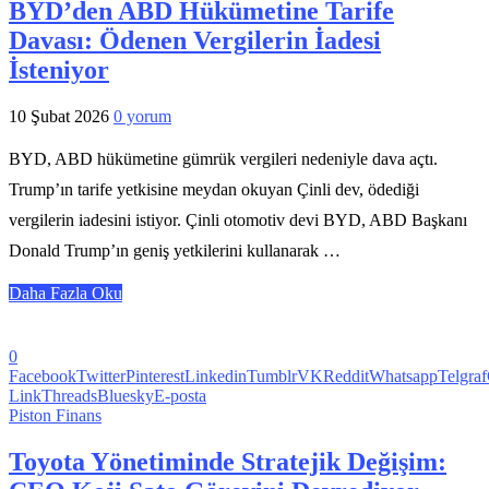
BYD’den ABD Hükümetine Tarife
Davası: Ödenen Vergilerin İadesi
İsteniyor
10 Şubat 2026
0 yorum
BYD, ABD hükümetine gümrük vergileri nedeniyle dava açtı.
Trump’ın tarife yetkisine meydan okuyan Çinli dev, ödediği
vergilerin iadesini istiyor. Çinli otomotiv devi BYD, ABD Başkanı
Donald Trump’ın geniş yetkilerini kullanarak …
Daha Fazla Oku
0
Facebook
Twitter
Pinterest
Linkedin
Tumblr
VK
Reddit
Whatsapp
Telgraf
Link
Threads
Bluesky
E-posta
Piston Finans
Toyota Yönetiminde Stratejik Değişim: