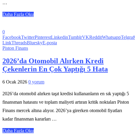
…
Daha Fazla Oku
0
Facebook
Twitter
Pinterest
Linkedin
Tumblr
VK
Reddit
Whatsapp
Telgraf
Link
Threads
Bluesky
E-posta
Piston Finans
2026’da Otomobil Alırken Kredi
Çekenlerin En Çok Yaptığı 5 Hata
6 Ocak 2026
0 yorum
2026’da otomobil alırken taşıt kredisi kullananların en sık yaptığı 5
finansman hatasını ve toplam maliyeti artıran kritik noktaları Piston
Finans mercek altına alıyor. 2026’ya girerken otomobil fiyatları
kadar finansman kararları …
Daha Fazla Oku