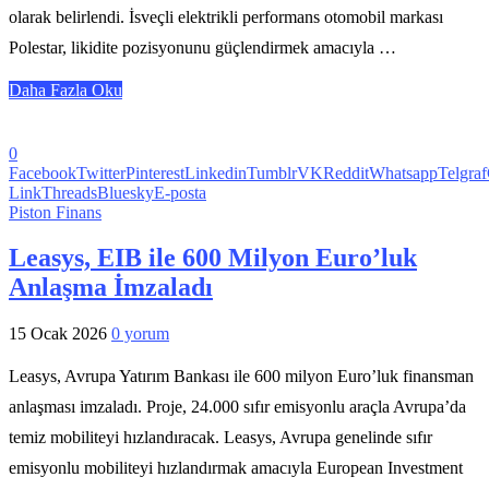
olarak belirlendi. İsveçli elektrikli performans otomobil markası
Polestar, likidite pozisyonunu güçlendirmek amacıyla …
Daha Fazla Oku
0
Facebook
Twitter
Pinterest
Linkedin
Tumblr
VK
Reddit
Whatsapp
Telgraf
Link
Threads
Bluesky
E-posta
Piston Finans
Leasys, EIB ile 600 Milyon Euro’luk
Anlaşma İmzaladı
15 Ocak 2026
0 yorum
Leasys, Avrupa Yatırım Bankası ile 600 milyon Euro’luk finansman
anlaşması imzaladı. Proje, 24.000 sıfır emisyonlu araçla Avrupa’da
temiz mobiliteyi hızlandıracak. Leasys, Avrupa genelinde sıfır
emisyonlu mobiliteyi hızlandırmak amacıyla European Investment