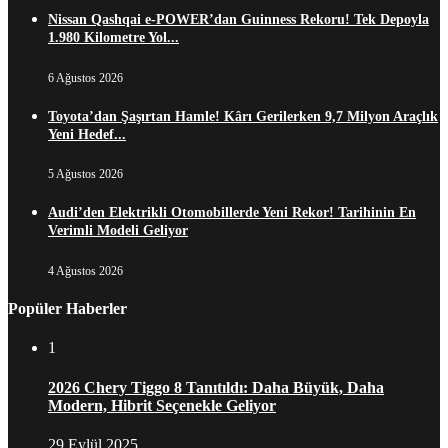
Nissan Qashqai e-POWER’dan Guinness Rekoru! Tek Depoyla
1.980 Kilometre Yol...
6 Ağustos 2026
Toyota’dan Şaşırtan Hamle! Kârı Gerilerken 9,7 Milyon Araçlık
Yeni Hedef...
5 Ağustos 2026
Audi’den Elektrikli Otomobillerde Yeni Rekor! Tarihinin En
Verimli Modeli Geliyor
4 Ağustos 2026
Popüler Haberler
1
2026 Chery Tiggo 8 Tanıtıldı: Daha Büyük, Daha
Modern, Hibrit Seçenekle Geliyor
29 Eylül 2025