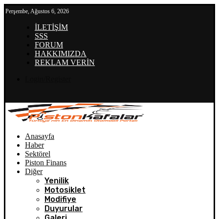
Perşembe, Ağustos 6, 2026
İLETİŞİM
SSS
FORUM
HAKKIMIZDA
REKLAM VERİN
Login/Register
Anasayfa
Haber
Sektörel
Piston Finans
Diğer
Yenilik
Motosiklet
Modifiye
Duyurular
Galeri