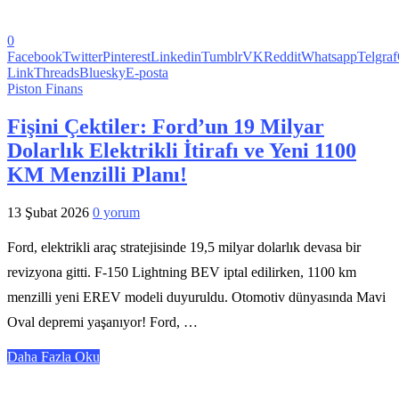
0
Facebook
Twitter
Pinterest
Linkedin
Tumblr
VK
Reddit
Whatsapp
Telgraf
Link
Threads
Bluesky
E-posta
Piston Finans
Fişini Çektiler: Ford’un 19 Milyar
Dolarlık Elektrikli İtirafı ve Yeni 1100
KM Menzilli Planı!
13 Şubat 2026
0 yorum
Ford, elektrikli araç stratejisinde 19,5 milyar dolarlık devasa bir
revizyona gitti. F-150 Lightning BEV iptal edilirken, 1100 km
menzilli yeni EREV modeli duyuruldu. Otomotiv dünyasında Mavi
Oval depremi yaşanıyor! Ford, …
Daha Fazla Oku