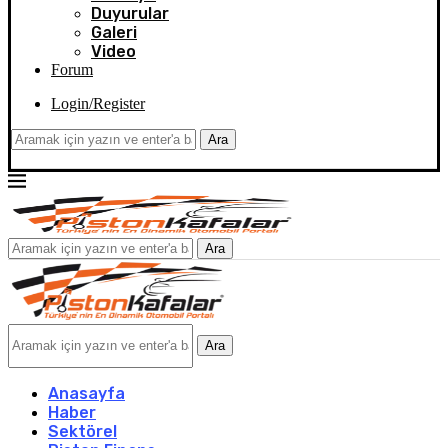
Duyurular
Galeri
Video
Forum
Login/Register
Ara
Ara
Ara
Anasayfa
Haber
Sektörel