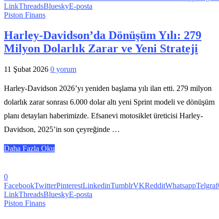
Link
Threads
Bluesky
E-posta
Piston Finans
Harley-Davidson’da Dönüşüm Yılı: 279
Milyon Dolarlık Zarar ve Yeni Strateji
11 Şubat 2026
0 yorum
Harley-Davidson 2026’yı yeniden başlama yılı ilan etti. 279 milyon
dolarlık zarar sonrası 6.000 dolar altı yeni Sprint modeli ve dönüşüm
planı detayları haberimizde. Efsanevi motosiklet üreticisi Harley-
Davidson, 2025’in son çeyreğinde …
Daha Fazla Oku
0
Facebook
Twitter
Pinterest
Linkedin
Tumblr
VK
Reddit
Whatsapp
Telgraf
Link
Threads
Bluesky
E-posta
Piston Finans