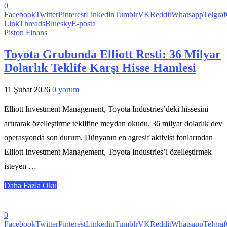
0
Facebook
Twitter
Pinterest
Linkedin
Tumblr
VK
Reddit
Whatsapp
Telgraf
Link
Threads
Bluesky
E-posta
Piston Finans
Toyota Grubunda Elliott Resti: 36 Milyar
Dolarlık Teklife Karşı Hisse Hamlesi
11 Şubat 2026
0 yorum
Elliott Investment Management, Toyota Industries’deki hissesini
artırarak özelleştirme teklifine meydan okudu. 36 milyar dolarlık dev
operasyonda son durum. Dünyanın en agresif aktivist fonlarından
Elliott Investment Management, Toyota Industries’i özelleştirmek
isteyen …
Daha Fazla Oku
0
Facebook
Twitter
Pinterest
Linkedin
Tumblr
VK
Reddit
Whatsapp
Telgraf