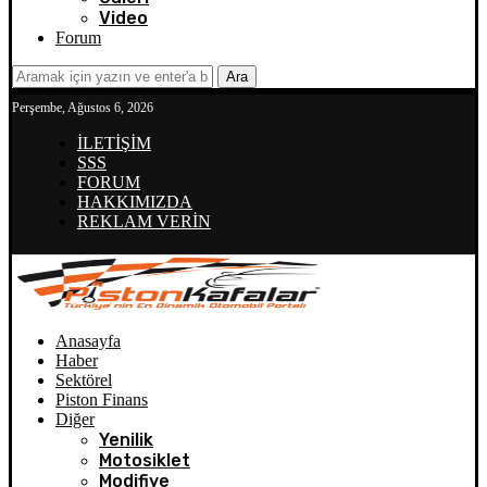
Video
Forum
Ara
Perşembe, Ağustos 6, 2026
İLETİŞİM
SSS
FORUM
HAKKIMIZDA
REKLAM VERİN
Anasayfa
Haber
Sektörel
Piston Finans
Diğer
Yenilik
Motosiklet
Modifiye