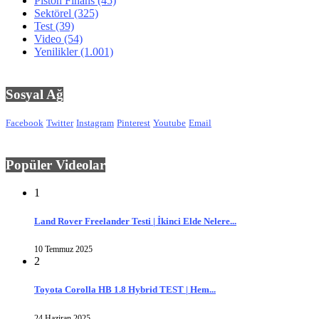
Piston Finans
(45)
Sektörel
(325)
Test
(39)
Video
(54)
Yenilikler
(1.001)
Sosyal Ağ
Facebook
Twitter
Instagram
Pinterest
Youtube
Email
Popüler Videolar
1
Land Rover Freelander Testi | İkinci Elde Nelere...
10 Temmuz 2025
2
Toyota Corolla HB 1.8 Hybrid TEST | Hem...
24 Haziran 2025