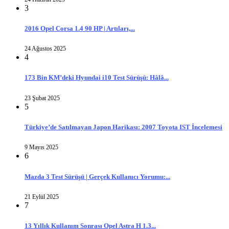
3
2016 Opel Corsa 1.4 90 HP | Artıları,...
24 Ağustos 2025
4
173 Bin KM’deki Hyundai i10 Test Sürüşü: Hâlâ...
23 Şubat 2025
5
Türkiye’de Satılmayan Japon Harikası: 2007 Toyota IST İncelemesi
9 Mayıs 2025
6
Mazda 3 Test Sürüşü | Gerçek Kullanıcı Yorumu:...
21 Eylül 2025
7
13 Yıllık Kullanım Sonrası Opel Astra H 1.3...