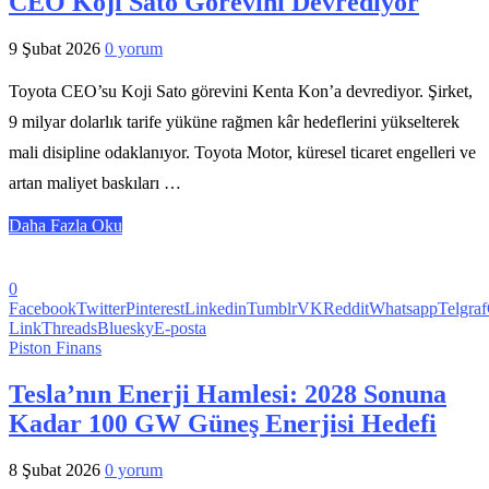
CEO Koji Sato Görevini Devrediyor
9 Şubat 2026
0 yorum
Toyota CEO’su Koji Sato görevini Kenta Kon’a devrediyor. Şirket,
9 milyar dolarlık tarife yüküne rağmen kâr hedeflerini yükselterek
mali disipline odaklanıyor. Toyota Motor, küresel ticaret engelleri ve
artan maliyet baskıları …
Daha Fazla Oku
0
Facebook
Twitter
Pinterest
Linkedin
Tumblr
VK
Reddit
Whatsapp
Telgraf
Link
Threads
Bluesky
E-posta
Piston Finans
Tesla’nın Enerji Hamlesi: 2028 Sonuna
Kadar 100 GW Güneş Enerjisi Hedefi
8 Şubat 2026
0 yorum