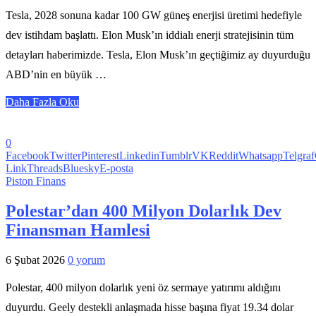
Tesla, 2028 sonuna kadar 100 GW güneş enerjisi üretimi hedefiyle
dev istihdam başlattı. Elon Musk’ın iddialı enerji stratejisinin tüm
detayları haberimizde. Tesla, Elon Musk’ın geçtiğimiz ay duyurduğu
ABD’nin en büyük …
Daha Fazla Oku
0
Facebook
Twitter
Pinterest
Linkedin
Tumblr
VK
Reddit
Whatsapp
Telgraf
Link
Threads
Bluesky
E-posta
Piston Finans
Polestar’dan 400 Milyon Dolarlık Dev
Finansman Hamlesi
6 Şubat 2026
0 yorum
Polestar, 400 milyon dolarlık yeni öz sermaye yatırımı aldığını
duyurdu. Geely destekli anlaşmada hisse başına fiyat 19.34 dolar