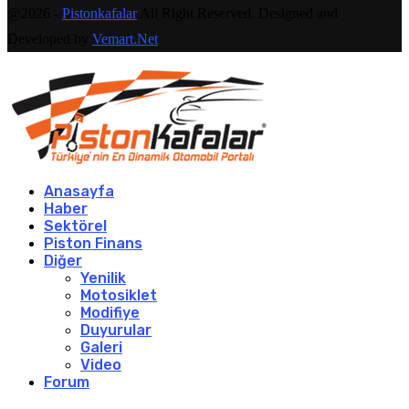
@2026 -
Pistonkafalar
All Right Reserved. Designed and
Developed by
Vemart.Net
Anasayfa
Haber
Sektörel
Piston Finans
Diğer
Yenilik
Motosiklet
Modifiye
Duyurular
Galeri
Video
Forum