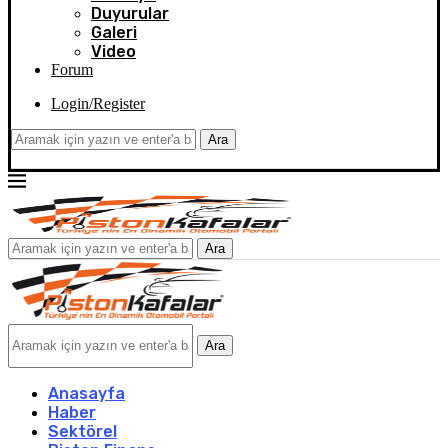
Duyurular
Galeri
Video
Forum
Login/Register
Ara
Ara
Ara
Anasayfa
Haber
Sektörel