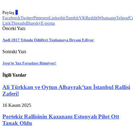
Paylaş
0
Facebook
Twitter
Pinterest
Linkedin
Tumblr
VK
Reddit
Whatsapp
Telgraf
C
Link
Threads
Bluesky
E-posta
Önceki Yazı
Audi 2017 Yılında Ödülleri Toplamaya Devam Ediyor
Sonraki Yazı
Jeep’te Yaz Fırsatları Bitmiyor!
İlgili Yazılar
Ali Türkkan ve Oytun Albayrak’tan İstanbul Rallisi
Zaferi!
16 Kasım 2025
Portekiz Rallisinin Kazananı Estonyalı Pilot Ott
Tanak Oldu