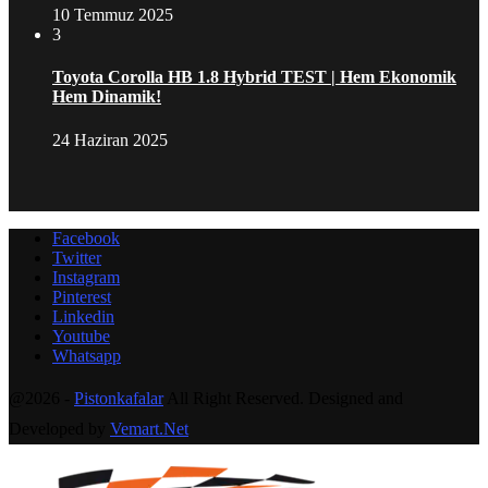
10 Temmuz 2025
3
Toyota Corolla HB 1.8 Hybrid TEST | Hem Ekonomik
Hem Dinamik!
24 Haziran 2025
Facebook
Twitter
Instagram
Pinterest
Linkedin
Youtube
Whatsapp
@2026 -
Pistonkafalar
All Right Reserved. Designed and
Developed by
Vemart.Net