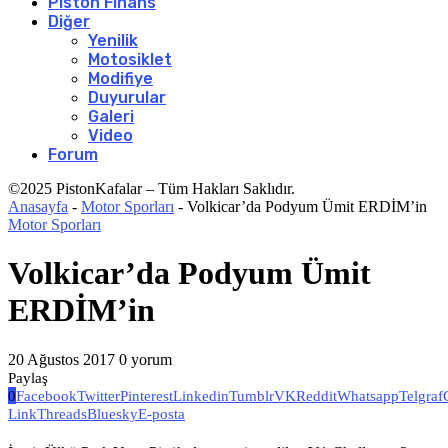
Piston Finans
Diğer
Yenilik
Motosiklet
Modifiye
Duyurular
Galeri
Video
Forum
©2025 PistonKafalar – Tüm Hakları Saklıdır.
Anasayfa
-
Motor Sporları
-
Volkicar’da Podyum Ümit ERDİM’in
Motor Sporları
Volkicar’da Podyum Ümit
ERDİM’in
20 Ağustos 2017
0 yorum
Paylaş
0
Facebook
Twitter
Pinterest
Linkedin
Tumblr
VK
Reddit
Whatsapp
Telgraf
Link
Threads
Bluesky
E-posta