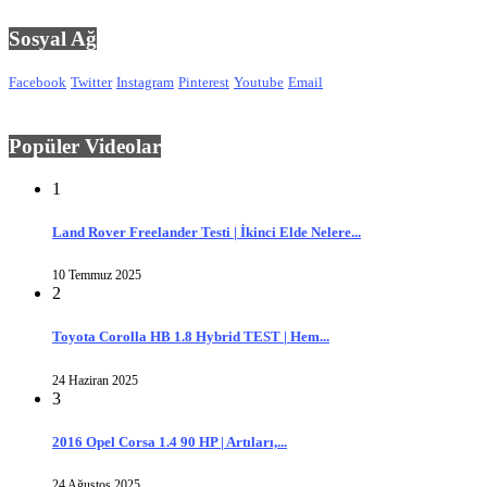
Sosyal Ağ
Facebook
Twitter
Instagram
Pinterest
Youtube
Email
Popüler Videolar
1
Land Rover Freelander Testi | İkinci Elde Nelere...
10 Temmuz 2025
2
Toyota Corolla HB 1.8 Hybrid TEST | Hem...
24 Haziran 2025
3
2016 Opel Corsa 1.4 90 HP | Artıları,...
24 Ağustos 2025