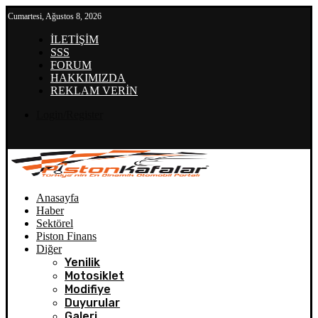
Cumartesi, Ağustos 8, 2026
İLETİŞİM
SSS
FORUM
HAKKIMIZDA
REKLAM VERİN
Login/Register
Anasayfa
Haber
Sektörel
Piston Finans
Diğer
Yenilik
Motosiklet
Modifiye
Duyurular
Galeri