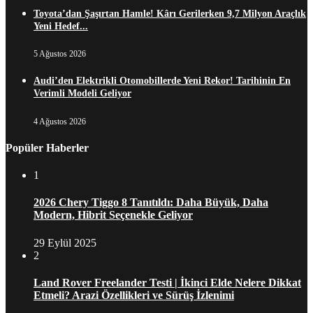
Toyota’dan Şaşırtan Hamle! Kârı Gerilerken 9,7 Milyon Araçlık
Yeni Hedef...
5 Ağustos 2026
Audi’den Elektrikli Otomobillerde Yeni Rekor! Tarihinin En
Verimli Modeli Geliyor
4 Ağustos 2026
Popüler Haberler
1
2026 Chery Tiggo 8 Tanıtıldı: Daha Büyük, Daha
Modern, Hibrit Seçenekle Geliyor
29 Eylül 2025
2
Land Rover Freelander Testi | İkinci Elde Nelere Dikkat
Etmeli? Arazi Özellikleri ve Sürüş İzlenimi