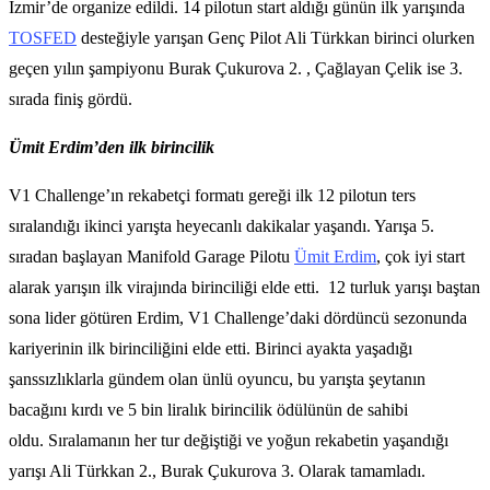
İzmir’de organize edildi. 14 pilotun start aldığı günün ilk yarışında
TOSFED
desteğiyle yarışan Genç Pilot Ali Türkkan birinci olurken
geçen yılın şampiyonu Burak Çukurova 2. , Çağlayan Çelik ise 3.
sırada finiş gördü.
Ümit Erdim’den ilk birincilik
V1 Challenge’ın rekabetçi formatı gereği ilk 12 pilotun ters
sıralandığı ikinci yarışta heyecanlı dakikalar yaşandı. Yarışa 5.
sıradan başlayan Manifold Garage Pilotu
Ümit Erdim
, çok iyi start
alarak yarışın ilk virajında birinciliği elde etti. 12 turluk yarışı baştan
sona lider götüren Erdim, V1 Challenge’daki dördüncü sezonunda
kariyerinin ilk birinciliğini elde etti. Birinci ayakta yaşadığı
şanssızlıklarla gündem olan ünlü oyuncu, bu yarışta şeytanın
bacağını kırdı ve 5 bin liralık birincilik ödülünün de sahibi
oldu. Sıralamanın her tur değiştiği ve yoğun rekabetin yaşandığı
yarışı Ali Türkkan 2., Burak Çukurova 3. Olarak tamamladı.