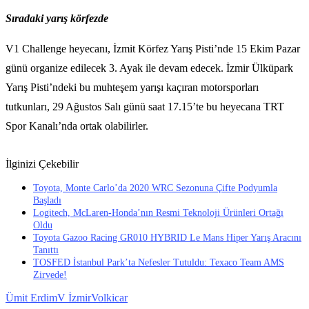
Sıradaki yarış körfezde
V1 Challenge heyecanı, İzmit Körfez Yarış Pisti’nde 15 Ekim Pazar
günü organize edilecek 3. Ayak ile devam edecek. İzmir Ülküpark
Yarış Pisti’ndeki bu muhteşem yarışı kaçıran motorsporları
tutkunları, 29 Ağustos Salı günü saat 17.15’te bu heyecana TRT
Spor Kanalı’nda ortak olabilirler.
İlginizi Çekebilir
Toyota, Monte Carlo’da 2020 WRC Sezonuna Çifte Podyumla
Başladı
Logitech, McLaren-Honda’nın Resmi Teknoloji Ürünleri Ortağı
Oldu
Toyota Gazoo Racing GR010 HYBRID Le Mans Hiper Yarış Aracını
Tanıttı
TOSFED İstanbul Park’ta Nefesler Tutuldu: Texaco Team AMS
Zirvede!
Ümit Erdim
V İzmir
Volkicar