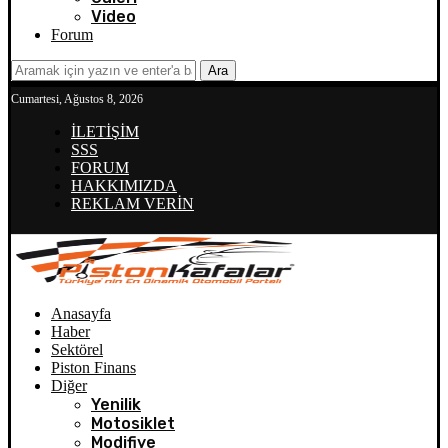
Video
Forum
Ara
Cumartesi, Ağustos 8, 2026
İLETİŞİM
SSS
FORUM
HAKKIMIZDA
REKLAM VERİN
Anasayfa
Haber
Sektörel
Piston Finans
Diğer
Yenilik
Motosiklet
Modifiye