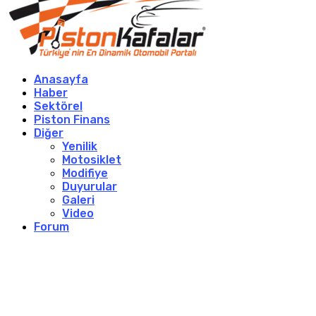
Anasayfa
Haber
Sektörel
Piston Finans
Diğer
Yenilik
Motosiklet
Modifiye
Duyurular
Galeri
Video
Forum