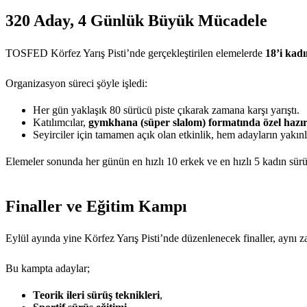
320 Aday, 4 Günlük Büyük Mücadele
TOSFED Körfez Yarış Pisti’nde gerçekleştirilen elemelerde
18’i kad
Organizasyon süreci şöyle işledi:
Her gün yaklaşık 80 sürücü piste çıkarak zamana karşı yarıştı.
Katılımcılar,
gymkhana (süper slalom) formatında özel hazırl
Seyirciler için tamamen açık olan etkinlik, hem adayların yakınl
Elemeler sonunda her günün en hızlı 10 erkek ve en hızlı 5 kadın sürü
Finaller ve Eğitim Kampı
Eylül ayında yine Körfez Yarış Pisti’nde düzenlenecek finaller, aynı 
Bu kampta adaylar;
Teorik ileri sürüş teknikleri
,