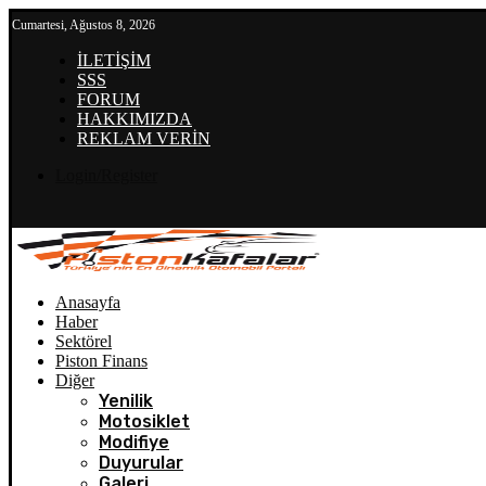
Cumartesi, Ağustos 8, 2026
İLETİŞİM
SSS
FORUM
HAKKIMIZDA
REKLAM VERİN
Login/Register
Anasayfa
Haber
Sektörel
Piston Finans
Diğer
Yenilik
Motosiklet
Modifiye
Duyurular
Galeri