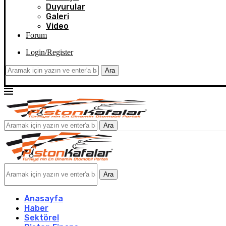
Duyurular
Galeri
Video
Forum
Login/Register
Ara
Ara
Ara
Anasayfa
Haber
Sektörel