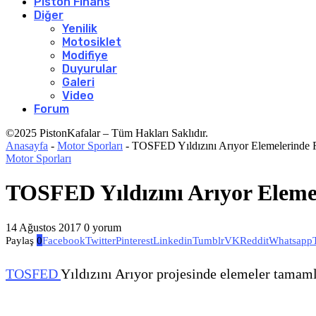
Piston Finans
Diğer
Yenilik
Motosiklet
Modifiye
Duyurular
Galeri
Video
Forum
©2025 PistonKafalar – Tüm Hakları Saklıdır.
Anasayfa
-
Motor Sporları
-
TOSFED Yıldızını Arıyor Elemelerinde F
Motor Sporları
TOSFED Yıldızını Arıyor Elemel
14 Ağustos 2017
0 yorum
Paylaş
0
Facebook
Twitter
Pinterest
Linkedin
Tumblr
VK
Reddit
Whatsapp
TOSFED
Yıldızını Arıyor projesinde elemeler tamaml