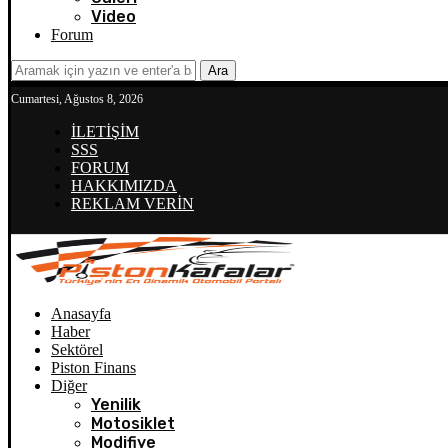
Video
Forum
Ara
Cumartesi, Ağustos 8, 2026
İLETİŞİM
SSS
FORUM
HAKKIMIZDA
REKLAM VERİN
Anasayfa
Haber
Sektörel
Piston Finans
Diğer
Yenilik
Motosiklet
Modifiye