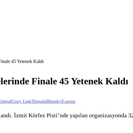
inale 45 Yetenek Kaldı
erinde Finale 45 Yetenek Kaldı
Telgraf
Copy Link
Threads
Bluesky
E-posta
andı. İzmit Körfez Pisti’nde yapılan organizasyonda 32