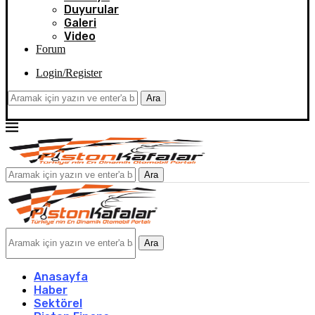
Duyurular
Galeri
Video
Forum
Login/Register
Ara
Ara
Ara
Anasayfa
Haber
Sektörel