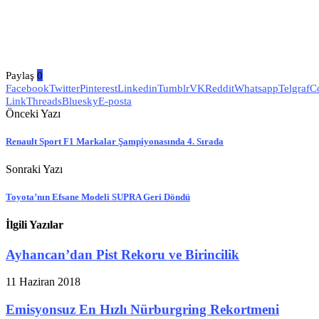
Paylaş
0
Facebook
Twitter
Pinterest
Linkedin
Tumblr
VK
Reddit
Whatsapp
Telgraf
C
Link
Threads
Bluesky
E-posta
Önceki Yazı
Renault Sport F1 Markalar Şampiyonasında 4. Sırada
Sonraki Yazı
Toyota’nın Efsane Modeli SUPRA Geri Döndü
İlgili Yazılar
Ayhancan’dan Pist Rekoru ve Birincilik
11 Haziran 2018
Emisyonsuz En Hızlı Nürburgring Rekortmeni