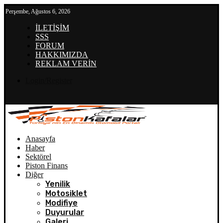
Perşembe, Ağustos 6, 2026
İLETİŞİM
SSS
FORUM
HAKKIMIZDA
REKLAM VERİN
Login/Register
Anasayfa
Haber
Sektörel
Piston Finans
Diğer
Yenilik
Motosiklet
Modifiye
Duyurular
Galeri