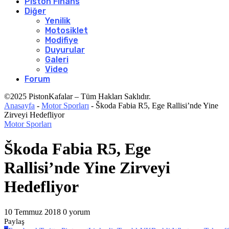
Piston Finans
Diğer
Yenilik
Motosiklet
Modifiye
Duyurular
Galeri
Video
Forum
©2025 PistonKafalar – Tüm Hakları Saklıdır.
Anasayfa
-
Motor Sporları
-
Škoda Fabia R5, Ege Rallisi’nde Yine
Zirveyi Hedefliyor
Motor Sporları
Škoda Fabia R5, Ege
Rallisi’nde Yine Zirveyi
Hedefliyor
10 Temmuz 2018
0 yorum
Paylaş