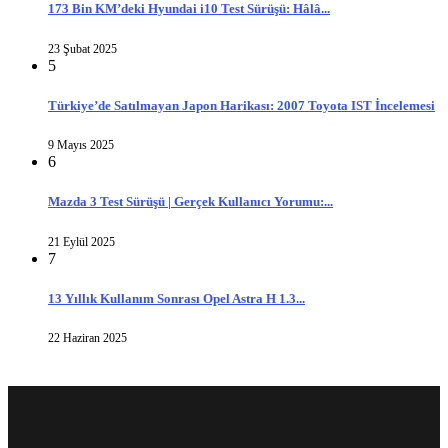
173 Bin KM’deki Hyundai i10 Test Sürüşü: Hâlâ...
23 Şubat 2025
5
Türkiye’de Satılmayan Japon Harikası: 2007 Toyota IST İncelemesi
9 Mayıs 2025
6
Mazda 3 Test Sürüşü | Gerçek Kullanıcı Yorumu:...
21 Eylül 2025
7
13 Yıllık Kullanım Sonrası Opel Astra H 1.3...
22 Haziran 2025