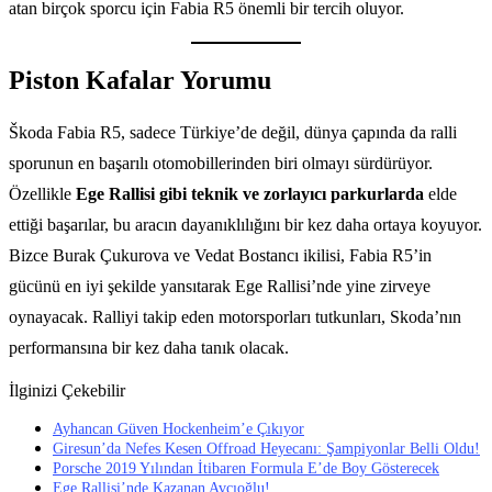
atan birçok sporcu için Fabia R5 önemli bir tercih oluyor.
Piston Kafalar Yorumu
Škoda Fabia R5, sadece Türkiye’de değil, dünya çapında da ralli
sporunun en başarılı otomobillerinden biri olmayı sürdürüyor.
Özellikle
Ege Rallisi gibi teknik ve zorlayıcı parkurlarda
elde
ettiği başarılar, bu aracın dayanıklılığını bir kez daha ortaya koyuyor.
Bizce Burak Çukurova ve Vedat Bostancı ikilisi, Fabia R5’in
gücünü en iyi şekilde yansıtarak Ege Rallisi’nde yine zirveye
oynayacak. Ralliyi takip eden motorsporları tutkunları, Skoda’nın
performansına bir kez daha tanık olacak.
İlginizi Çekebilir
Ayhancan Güven Hockenheim’e Çıkıyor
Giresun’da Nefes Kesen Offroad Heyecanı: Şampiyonlar Belli Oldu!
Porsche 2019 Yılından İtibaren Formula E’de Boy Gösterecek
Ege Rallisi’nde Kazanan Avcıoğlu!