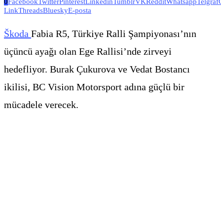
0
Facebook
Twitter
Pinterest
Linkedin
Tumblr
VK
Reddit
Whatsapp
Telgraf
Link
Threads
Bluesky
E-posta
Škoda
Fabia R5, Türkiye Ralli Şampiyonası’nın
üçüncü ayağı olan Ege Rallisi’nde zirveyi
hedefliyor. Burak Çukurova ve Vedat Bostancı
ikilisi, BC Vision Motorsport adına güçlü bir
mücadele verecek.