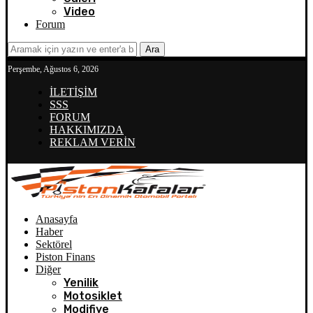
Video
Forum
Ara
Perşembe, Ağustos 6, 2026
İLETİŞİM
SSS
FORUM
HAKKIMIZDA
REKLAM VERİN
Anasayfa
Haber
Sektörel
Piston Finans
Diğer
Yenilik
Motosiklet
Modifiye