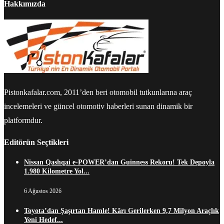
Hakkımızda
Pistonkafalar.com, 2011’den beri otomobil tutkunlarına araç
incelemeleri ve güncel otomotiv haberleri sunan dinamik bir
platformdur.
Editörün Seçtikleri
Nissan Qashqai e-POWER’dan Guinness Rekoru! Tek Depoyla
1.980 Kilometre Yol...
6 Ağustos 2026
Toyota’dan Şaşırtan Hamle! Kârı Gerilerken 9,7 Milyon Araçlık
Yeni Hedef...