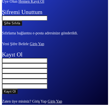
Üye Olun
Hemen Kayıt Ol
Şifremi Unuttum
Sıfırlama bağlantısı e-posta adresinize gönderildi.
Yeni Şifre Belirle
Giriş Yap
Kayıt Ol
Zaten üye misiniz? Giriş Yap
Giriş Yap