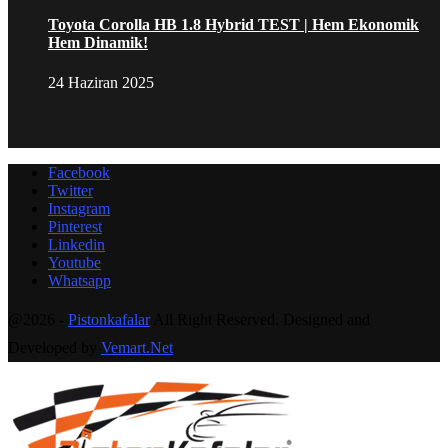
Toyota Corolla HB 1.8 Hybrid TEST | Hem Ekonomik
Hem Dinamik!
24 Haziran 2025
Facebook
Twitter
Instagram
Pinterest
Linkedin
Youtube
Whatsapp
@2026 -
Pistonkafalar
All Right Reserved. Designed and
Developed by
Vemart.Net