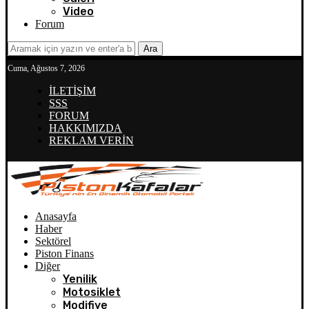
Video
Forum
Ara
Cuma, Ağustos 7, 2026
İLETİŞİM
SSS
FORUM
HAKKIMIZDA
REKLAM VERİN
Anasayfa
Haber
Sektörel
Piston Finans
Diğer
Yenilik
Motosiklet
Modifiye