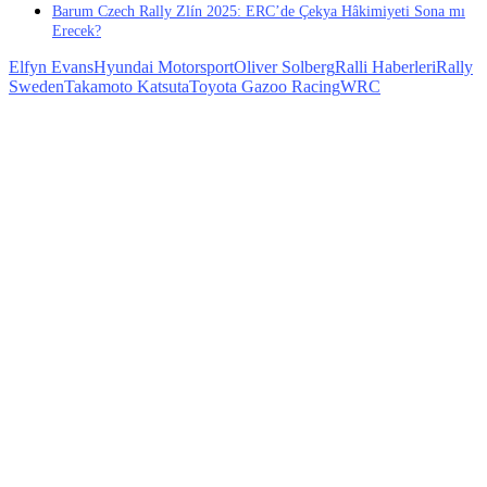
Barum Czech Rally Zlín 2025: ERC’de Çekya Hâkimiyeti Sona mı
Erecek?
Elfyn Evans
Hyundai Motorsport
Oliver Solberg
Ralli Haberleri
Rally
Sweden
Takamoto Katsuta
Toyota Gazoo Racing
WRC