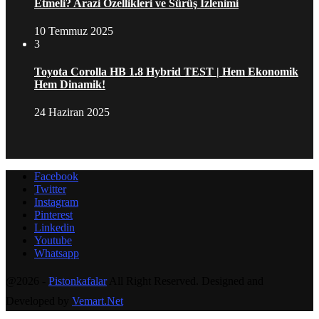
Etmeli? Arazi Özellikleri ve Sürüş İzlenimi
10 Temmuz 2025
3
Toyota Corolla HB 1.8 Hybrid TEST | Hem Ekonomik
Hem Dinamik!
24 Haziran 2025
Facebook
Twitter
Instagram
Pinterest
Linkedin
Youtube
Whatsapp
@2026 -
Pistonkafalar
All Right Reserved. Designed and
Developed by
Vemart.Net