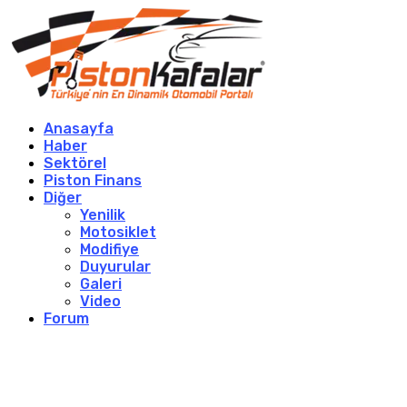
Anasayfa
Haber
Sektörel
Piston Finans
Diğer
Yenilik
Motosiklet
Modifiye
Duyurular
Galeri
Video
Forum