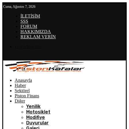
Cuma, Ağustos 7, 2026
İLETİŞİM
SSS
FORUM
HAKKIMIZDA
REKLAM VERİN
Login/Register
Anasayfa
Haber
Sektörel
Piston Finans
Diğer
Yenilik
Motosiklet
Modifiye
Duyurular
Galeri