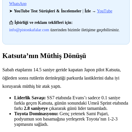
WhatsApp
➤
YouTube Test Sürüşleri & İncelemeler
|
İzle
→
YouTube
📩
İşbirliği ve reklam teklifleri için:
info@pistonkafalar.com
üzerinden bizimle iletişime geçebilirsiniz.
Katsuta’nın Müthiş Dönüşü
Sabah etaplarını 14.5 saniye geride kapatan Japon pilot Katsuta,
öğleden sonra rutilerin derinleştiği parkurda lastiklerini daha iyi
koruyarak müthiş bir atak yaptı.
Liderlik Savaşı:
SS7 etabında Evans’ı sadece 0.1 saniye
farkla geçen Katsuta, günün sonundaki Umeå Sprint etabında
farkı
2.8 saniyeye
çıkararak günü lider tamamladı.
Toyota Dominasyonu:
Genç yetenek Sami Pajari,
podyumun son basamağına yerleşerek Toyota’nın 1-2-3
yapmasını sağladı.