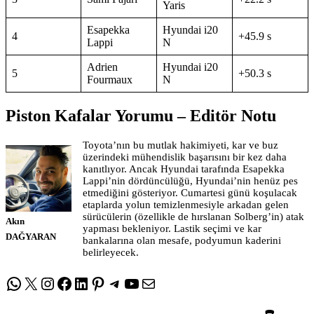
Yaris
Esapekka
Hyundai i20
4
+45.9 s
Lappi
N
Adrien
Hyundai i20
5
+50.3 s
Fourmaux
N
Piston Kafalar Yorumu – Editör Notu
Toyota’nın bu mutlak hakimiyeti, kar ve buz
üzerindeki mühendislik başarısını bir kez daha
kanıtlıyor. Ancak Hyundai tarafında Esapekka
Lappi’nin dördüncülüğü, Hyundai’nin henüz pes
etmediğini gösteriyor. Cumartesi günü koşulacak
etaplarda yolun temizlenmesiyle arkadan gelen
sürücülerin (özellikle de hırslanan Solberg’in) atak
Akın
yapması bekleniyor. Lastik seçimi ve kar
DAĞYARAN
bankalarına olan mesafe, podyumun kaderini
belirleyecek.
WhatsApp
X
Instagram
Facebook
LinkedIn
Pinterest
Telegram
YouTube
E-posta