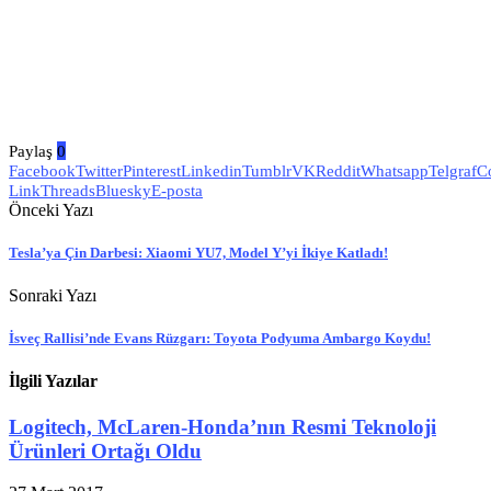
Paylaş
0
Facebook
Twitter
Pinterest
Linkedin
Tumblr
VK
Reddit
Whatsapp
Telgraf
C
Link
Threads
Bluesky
E-posta
Önceki Yazı
Tesla’ya Çin Darbesi: Xiaomi YU7, Model Y’yi İkiye Katladı!
Sonraki Yazı
İsveç Rallisi’nde Evans Rüzgarı: Toyota Podyuma Ambargo Koydu!
İlgili Yazılar
Logitech, McLaren-Honda’nın Resmi Teknoloji
Ürünleri Ortağı Oldu