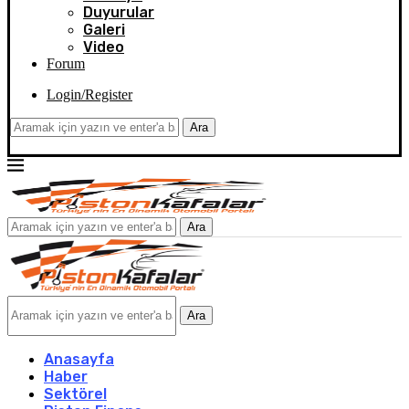
Duyurular
Galeri
Video
Forum
Login/Register
Ara
Ara
Ara
Anasayfa
Haber
Sektörel