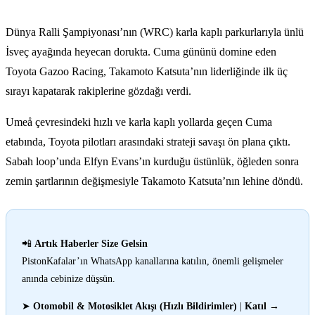
Dünya Ralli Şampiyonası’nın (WRC) karla kaplı parkurlarıyla ünlü
İsveç ayağında heyecan dorukta. Cuma gününü domine eden
Toyota Gazoo Racing, Takamoto Katsuta’nın liderliğinde ilk üç
sırayı kapatarak rakiplerine gözdağı verdi.
Umeå çevresindeki hızlı ve karla kaplı yollarda geçen Cuma
etabında, Toyota pilotları arasındaki strateji savaşı ön plana çıktı.
Sabah loop’unda Elfyn Evans’ın kurduğu üstünlük, öğleden sonra
zemin şartlarının değişmesiyle Takamoto Katsuta’nın lehine döndü.
📲
Artık Haberler Size Gelsin
PistonKafalar’ın WhatsApp kanallarına katılın, önemli gelişmeler
anında cebinize düşsün.
➤
Otomobil & Motosiklet Akışı (Hızlı Bildirimler)
|
Katıl
→