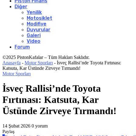
Piston Finans
Diğer
Yenilik
Motosiklet
Modifiye
Duyurular
Galeri
Video
Forum
©2025 PistonKafalar – Tüm Hakları Saklıdır.
Anasayfa
-
Motor Sporları
-
İsveç Rallisi’nde Toyota Fırtınası:
Katsuta, Kar Üstünde Zirveye Tırmandı!
Motor Sporları
İsveç Rallisi’nde Toyota
Fırtınası: Katsuta, Kar
Üstünde Zirveye Tırmandı!
14 Şubat 2026
0 yorum
Paylaş