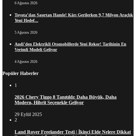
6 Ağustos 2026
Toyota’dan Şaşırtan Hamle! Kârı Gerilerken 9,7 Milyon Araçlık
Yeni Hedef...
5 Ağustos 2026
Audi’den Elektrikli Otomobillerde Yeni Rekor! Tarihinin En
Verimli Modeli Geliyor
4 Ağustos 2026
Popüler Haberler
1
2026 Chery Tiggo 8 Tanıtıldı: Daha Büyük, Daha
Modern, Hibrit Seçenekle Geliyor
29 Eylül 2025
2
Land Rover Freelander Testi | İkinci Elde Nelere Dikkat