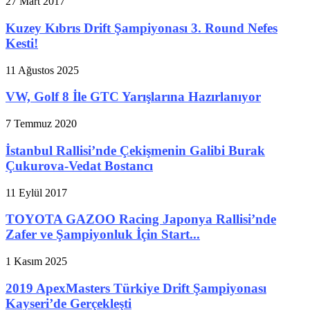
27 Mart 2017
Kuzey Kıbrıs Drift Şampiyonası 3. Round Nefes
Kesti!
11 Ağustos 2025
VW, Golf 8 İle GTC Yarışlarına Hazırlanıyor
7 Temmuz 2020
İstanbul Rallisi’nde Çekişmenin Galibi Burak
Çukurova-Vedat Bostancı
11 Eylül 2017
TOYOTA GAZOO Racing Japonya Rallisi’nde
Zafer ve Şampiyonluk İçin Start...
1 Kasım 2025
2019 ApexMasters Türkiye Drift Şampiyonası
Kayseri’de Gerçekleşti