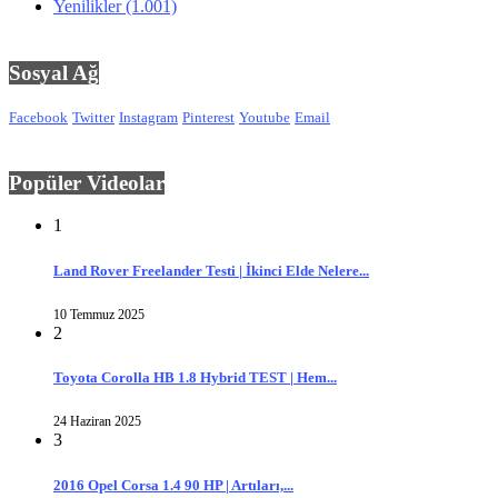
Yenilikler
(1.001)
Sosyal Ağ
Facebook
Twitter
Instagram
Pinterest
Youtube
Email
Popüler Videolar
1
Land Rover Freelander Testi | İkinci Elde Nelere...
10 Temmuz 2025
2
Toyota Corolla HB 1.8 Hybrid TEST | Hem...
24 Haziran 2025
3
2016 Opel Corsa 1.4 90 HP | Artıları,...