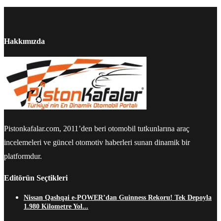
Hakkımızda
Pistonkafalar.com, 2011’den beri otomobil tutkunlarına araç
incelemeleri ve güncel otomotiv haberleri sunan dinamik bir
platformdur.
Editörün Seçtikleri
Nissan Qashqai e-POWER’dan Guinness Rekoru! Tek Depoyla
1.980 Kilometre Yol...