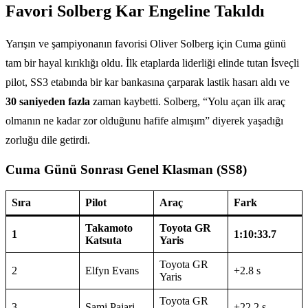
Favori Solberg Kar Engeline Takıldı
Yarışın ve şampiyonanın favorisi Oliver Solberg için Cuma günü
tam bir hayal kırıklığı oldu. İlk etaplarda liderliği elinde tutan İsveçli
pilot, SS3 etabında bir kar bankasına çarparak lastik hasarı aldı ve
30 saniyeden fazla
zaman kaybetti. Solberg, “Yolu açan ilk araç
olmanın ne kadar zor olduğunu hafife almışım” diyerek yaşadığı
zorluğu dile getirdi.
Cuma Günü Sonrası Genel Klasman (SS8)
Sıra
Pilot
Araç
Fark
Takamoto
Toyota GR
1
1:10:33.7
Katsuta
Yaris
Toyota GR
2
Elfyn Evans
+2.8 s
Yaris
Toyota GR
3
Sami Pajari
+22.2 s