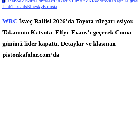
0
Facebook
Twitter
Pinterest
Linkedin
Tumblr
VK
Reddit
Whatsapp
Telgraf
Link
Threads
Bluesky
E-posta
WRC
İsveç Rallisi 2026’da Toyota rüzgarı esiyor.
Takamoto Katsuta, Elfyn Evans’ı geçerek Cuma
gününü lider kapattı. Detaylar ve klasman
pistonkafalar.com’da