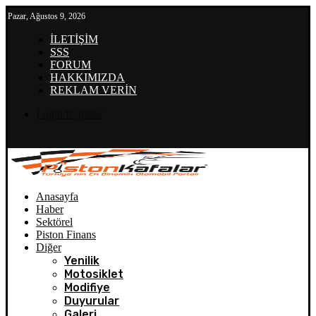
Pazar, Ağustos 9, 2026
İLETİŞİM
SSS
FORUM
HAKKIMIZDA
REKLAM VERİN
Login/Register
Anasayfa
Haber
Sektörel
Piston Finans
Diğer
Yenilik
Motosiklet
Modifiye
Duyurular
Galeri