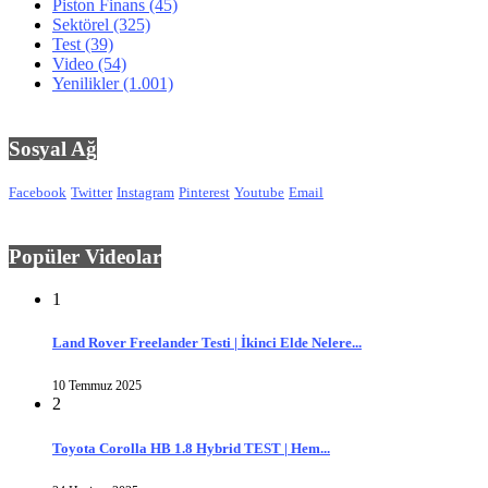
Piston Finans
(45)
Sektörel
(325)
Test
(39)
Video
(54)
Yenilikler
(1.001)
Sosyal Ağ
Facebook
Twitter
Instagram
Pinterest
Youtube
Email
Popüler Videolar
1
Land Rover Freelander Testi | İkinci Elde Nelere...
10 Temmuz 2025
2
Toyota Corolla HB 1.8 Hybrid TEST | Hem...