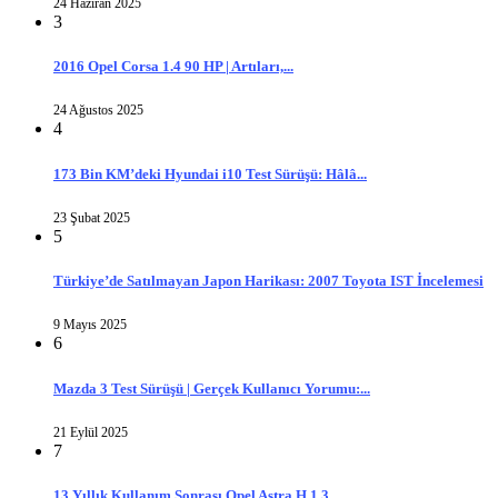
24 Haziran 2025
3
2016 Opel Corsa 1.4 90 HP | Artıları,...
24 Ağustos 2025
4
173 Bin KM’deki Hyundai i10 Test Sürüşü: Hâlâ...
23 Şubat 2025
5
Türkiye’de Satılmayan Japon Harikası: 2007 Toyota IST İncelemesi
9 Mayıs 2025
6
Mazda 3 Test Sürüşü | Gerçek Kullanıcı Yorumu:...
21 Eylül 2025
7
13 Yıllık Kullanım Sonrası Opel Astra H 1.3...