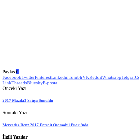
Paylaş
0
Facebook
Twitter
Pinterest
Linkedin
Tumblr
VK
Reddit
Whatsapp
Telgraf
C
Link
Threads
Bluesky
E-posta
Önceki Yazı
2017 Mazda3 Satışa Sunuldu
Sonraki Yazı
Mercedes-Benz 2017 Detroit Otomobil Fuarı’nda
İlgili Yazılar