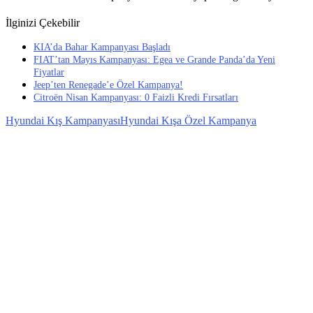
İlginizi Çekebilir
KIA’da Bahar Kampanyası Başladı
FIAT’tan Mayıs Kampanyası: Egea ve Grande Panda’da Yeni
Fiyatlar
Jeep’ten Renegade’e Özel Kampanya!
Citroën Nisan Kampanyası: 0 Faizli Kredi Fırsatları
Hyundai Kış Kampanyası
Hyundai Kışa Özel Kampanya