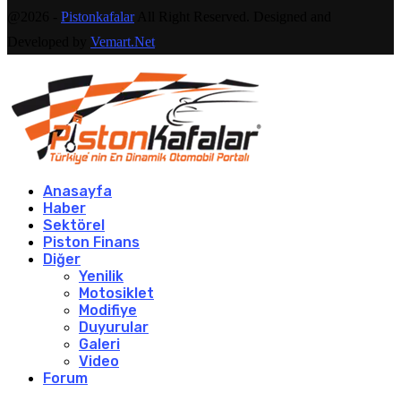
@2026 -
Pistonkafalar
All Right Reserved. Designed and
Developed by
Vemart.Net
Anasayfa
Haber
Sektörel
Piston Finans
Diğer
Yenilik
Motosiklet
Modifiye
Duyurular
Galeri
Video
Forum