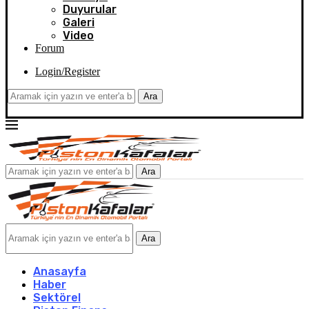
Duyurular
Galeri
Video
Forum
Login/Register
Ara
Ara
Ara
Anasayfa
Haber
Sektörel