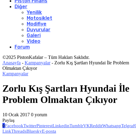
Piston Finans
Diğer
Yenilik
Motosiklet
Modifiye
Duyurular
Galeri
Video
Forum
©2025 PistonKafalar – Tüm Hakları Saklıdır.
Anasayfa
-
Kampanyalar
-
Zorlu Kış Şartları Hyundai İle Problem
Olmaktan Çıkıyor
Kampanyalar
Zorlu Kış Şartları Hyundai İle
Problem Olmaktan Çıkıyor
10 Ocak 2017
0 yorum
Paylaş
0
Facebook
Twitter
Pinterest
Linkedin
Tumblr
VK
Reddit
Whatsapp
Telgraf
Link
Threads
Bluesky
E-posta