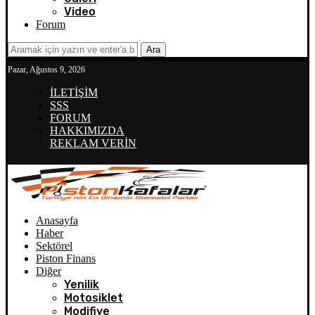
Video
Forum
Ara
Pazar, Ağustos 9, 2026
İLETİŞİM
SSS
FORUM
HAKKIMIZDA
REKLAM VERİN
Anasayfa
Haber
Sektörel
Piston Finans
Diğer
Yenilik
Motosiklet
Modifiye