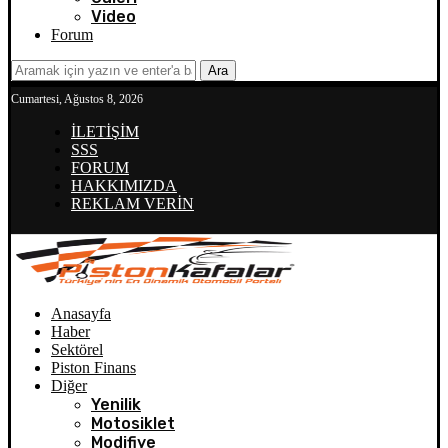
Video
Forum
Ara
Cumartesi, Ağustos 8, 2026
İLETİŞİM
SSS
FORUM
HAKKIMIZDA
REKLAM VERİN
Anasayfa
Haber
Sektörel
Piston Finans
Diğer
Yenilik
Motosiklet
Modifiye