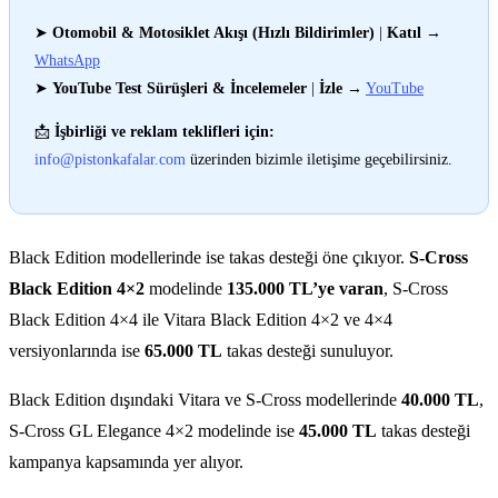
➤
Otomobil & Motosiklet Akışı (Hızlı Bildirimler)
|
Katıl
→
WhatsApp
➤
YouTube Test Sürüşleri & İncelemeler
|
İzle
→
YouTube
📩
İşbirliği ve reklam teklifleri için:
info@pistonkafalar.com
üzerinden bizimle iletişime geçebilirsiniz.
Black Edition modellerinde ise takas desteği öne çıkıyor.
S-Cross
Black Edition 4×2
modelinde
135.000 TL’ye varan
, S-Cross
Black Edition 4×4 ile Vitara Black Edition 4×2 ve 4×4
versiyonlarında ise
65.000 TL
takas desteği sunuluyor.
Black Edition dışındaki Vitara ve S-Cross modellerinde
40.000 TL
,
S-Cross GL Elegance 4×2 modelinde ise
45.000 TL
takas desteği
kampanya kapsamında yer alıyor.