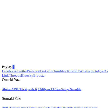
Paylaş
0
Facebook
Twitter
Pinterest
Linkedin
Tumblr
VK
Reddit
Whatsapp
Telgraf
C
Link
Threads
Bluesky
E-posta
Önceki Yazı
Alpine A390 Türkiye’de 6,3 Milyon TL’den Satışa Sunuldu
Sonraki Yazı
AVIS Türkiye Pist Şampiyonası’nda İstanbul Park’ta Büyük Mücadele