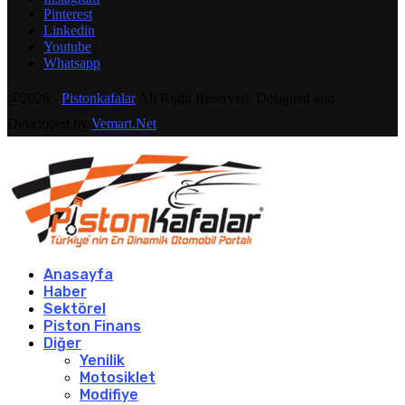
Pinterest
Linkedin
Youtube
Whatsapp
@2026 -
Pistonkafalar
All Right Reserved. Designed and
Developed by
Vemart.Net
Anasayfa
Haber
Sektörel
Piston Finans
Diğer
Yenilik
Motosiklet
Modifiye