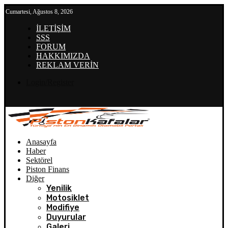
Cumartesi, Ağustos 8, 2026
İLETİŞİM
SSS
FORUM
HAKKIMIZDA
REKLAM VERİN
Login/Register
Anasayfa
Haber
Sektörel
Piston Finans
Diğer
Yenilik
Motosiklet
Modifiye
Duyurular
Galeri