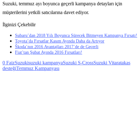
Suzuki, temmuz ayı boyunca geçerli kampanya detayları için
müşterilerini yetkili satıcılarına davet ediyor.
İlginizi Çekebilir
Subaru’dan 2018 Yılı Boyunca Sürecek Bitmeyen Kampanya Fırsatı!
Toyota’da Fırsatlar Kasım Ayında Daha da Artıyor
Škoda’nın 2016 Avantajları 2017’de de Geçerli
Fiat’tan Şubat Ayında 2016 Fırsatları!
0 Faiz
Suzuki
suzuki kampanya
Suzuki S-Cross
Suzuki Vitara
takas
desteği
Temmuz Kampanyası