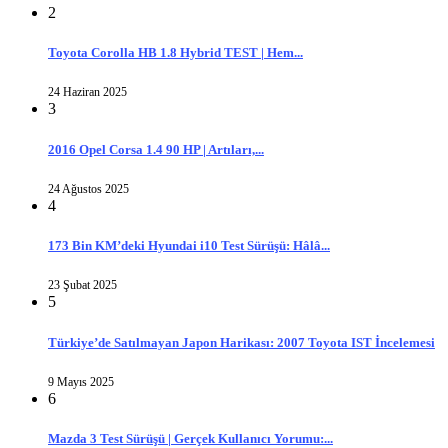
2
Toyota Corolla HB 1.8 Hybrid TEST | Hem...
24 Haziran 2025
3
2016 Opel Corsa 1.4 90 HP | Artıları,...
24 Ağustos 2025
4
173 Bin KM’deki Hyundai i10 Test Sürüşü: Hâlâ...
23 Şubat 2025
5
Türkiye’de Satılmayan Japon Harikası: 2007 Toyota IST İncelemesi
9 Mayıs 2025
6
Mazda 3 Test Sürüşü | Gerçek Kullanıcı Yorumu:...