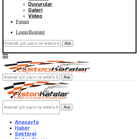
Duyurular
Galeri
Video
Forum
Login/Register
Ara
Ara
Ara
Anasayfa
Haber
Sektörel