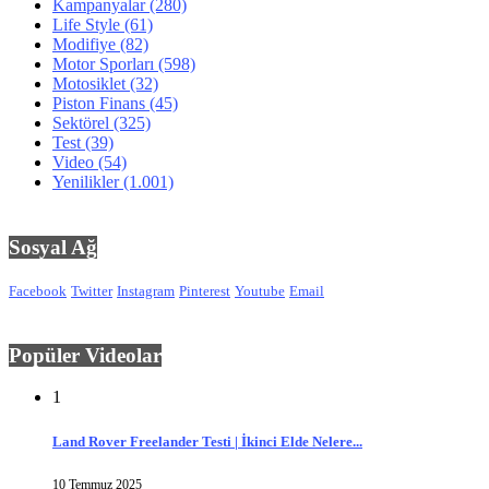
Kampanyalar
(280)
Life Style
(61)
Modifiye
(82)
Motor Sporları
(598)
Motosiklet
(32)
Piston Finans
(45)
Sektörel
(325)
Test
(39)
Video
(54)
Yenilikler
(1.001)
Sosyal Ağ
Facebook
Twitter
Instagram
Pinterest
Youtube
Email
Popüler Videolar
1
Land Rover Freelander Testi | İkinci Elde Nelere...
10 Temmuz 2025