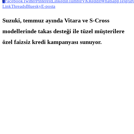
0
Facebook
Twitter
Pinterest
Linkedin
Tumblr
VK
Reddit
Whatsapp
Telgraf
Link
Threads
Bluesky
E-posta
Suzuki, temmuz ayında Vitara ve S-Cross
modellerinde takas desteği ile tüzel müşterilere
özel faizsiz kredi kampanyası sunuyor.