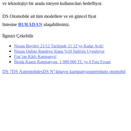
ve teknolojiyi bir arada isteyen kullanıcıları hedefliyor.
DS Otomobile ait tüm modellere ve en güncel fiyat
listesine
BURADAN
ulaşabilirsiniz.
İlginizi Çekebilir
Nissan Bayileri 21/12 Tarihinde 21:12’ye Kadar Açık!
Nissan Online Randevu Alana %10 İndirim Uyguluyor
Fiat’tan Kârlı Kampanya!
Škoda Kasım Kampanyası: 1.000.000 TL’ye 0 Faiz Fırsatı
DS 7
DS Automobiles
DS N°4
mayıs kampanyası
premium otomobil