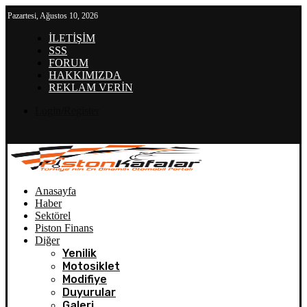
Pazartesi, Ağustos 10, 2026
İLETİŞİM
SSS
FORUM
HAKKIMIZDA
REKLAM VERİN
Login/Register
Anasayfa
Haber
Sektörel
Piston Finans
Diğer
Yenilik
Motosiklet
Modifiye
Duyurular
Galeri