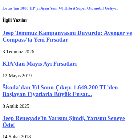
Lotus’tan 1000 HP’yi Aşan Yeni V8 Hibrit Süper Otomobil Geliyor
İlgili Yazılar
Jeep Temmuz Kampanyasını Duyurdu: Avenger ve
Compass’ta Yeni Fırsatlar
3 Temmuz 2026
KIA’dan Mayıs Ayı Fırsatları
12 Mayıs 2019
Škoda’dan Yıl Sonu Çıkışı: 1.649.200 TL’den
Başlayan Fiyatlarla Büyük Fırsat...
8 Aralık 2025
Jeep Renegade’in Yarısını Şimdi, Yarısını Seneye
Öde!
14 Şubat 2018