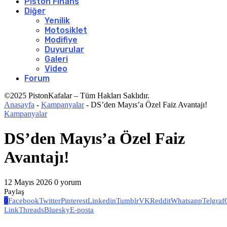
Piston Finans
Diğer
Yenilik
Motosiklet
Modifiye
Duyurular
Galeri
Video
Forum
©2025 PistonKafalar – Tüm Hakları Saklıdır.
Anasayfa
-
Kampanyalar
-
DS’den Mayıs’a Özel Faiz Avantajı!
Kampanyalar
DS’den Mayıs’a Özel Faiz
Avantajı!
12 Mayıs 2026
0 yorum
Paylaş
0
Facebook
Twitter
Pinterest
Linkedin
Tumblr
VK
Reddit
Whatsapp
Telgraf
Link
Threads
Bluesky
E-posta