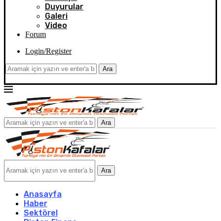
Duyurular
Galeri
Video
Forum
Login/Register
Ara
Ara
Ara
Anasayfa
Haber
Sektörel