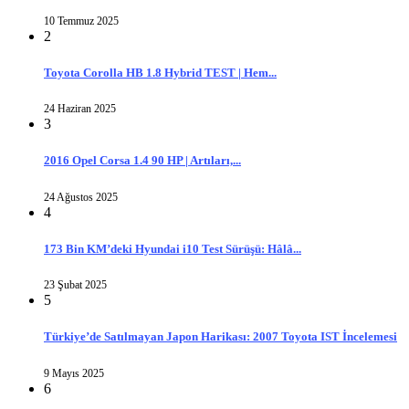
10 Temmuz 2025
2
Toyota Corolla HB 1.8 Hybrid TEST | Hem...
24 Haziran 2025
3
2016 Opel Corsa 1.4 90 HP | Artıları,...
24 Ağustos 2025
4
173 Bin KM’deki Hyundai i10 Test Sürüşü: Hâlâ...
23 Şubat 2025
5
Türkiye’de Satılmayan Japon Harikası: 2007 Toyota IST İncelemesi
9 Mayıs 2025
6