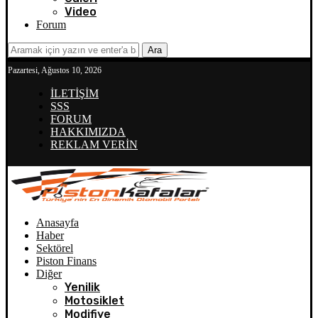
Video
Forum
Ara
Pazartesi, Ağustos 10, 2026
İLETİŞİM
SSS
FORUM
HAKKIMIZDA
REKLAM VERİN
Anasayfa
Haber
Sektörel
Piston Finans
Diğer
Yenilik
Motosiklet
Modifiye