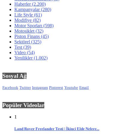
Haberler
(2.200)
Kampanyalar
(280)
Life Style
(61)
Modifiye
(82)
Motor Sporları
(598)
Motosiklet
(32)
Piston Finans
(45)
Sektörel
(325)
Test
(39)
Video
(54)
Yenilikler
(1.002)
Sosyal Ağ
Facebook
Twitter
Instagram
Pinterest
Youtube
Email
Popüler Videolar
1
Land Rover Freelander Testi | İkinci Elde Nelere...