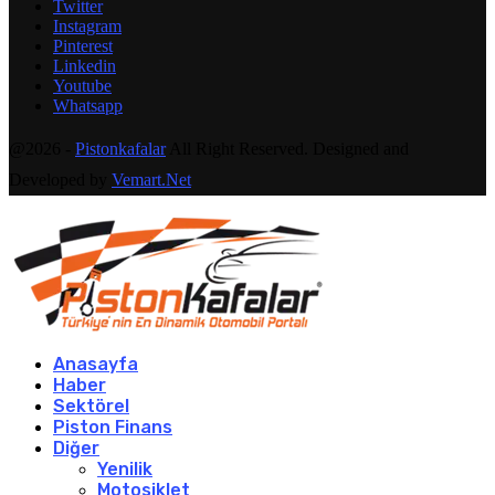
Twitter
Instagram
Pinterest
Linkedin
Youtube
Whatsapp
@2026 -
Pistonkafalar
All Right Reserved. Designed and
Developed by
Vemart.Net
Anasayfa
Haber
Sektörel
Piston Finans
Diğer
Yenilik
Motosiklet