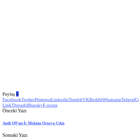
Paylaş
0
Facebook
Twitter
Pinterest
Linkedin
Tumblr
VK
Reddit
Whatsapp
Telgraf
C
Link
Threads
Bluesky
E-posta
Önceki Yazı
Audi Q9’un İç Mekânı Ortaya Çıktı
Sonraki Yazı