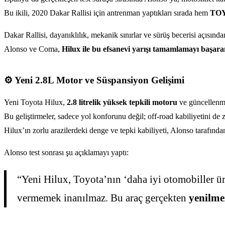
Bu ikili, 2020 Dakar Rallisi için antrenman yaptıkları sırada hem
TOY
Dakar Rallisi, dayanıklılık, mekanik sınırlar ve sürüş becerisi açısın
Alonso ve Coma,
Hilux ile bu efsanevi yarışı tamamlamayı başaran
⚙️ Yeni 2.8L Motor ve Süspansiyon Gelişimi
Yeni Toyota Hilux,
2.8 litrelik yüksek tepkili motoru
ve güncellenmi
Bu geliştirmeler, sadece yol konforunu değil; off-road kabiliyetini de z
Hilux’ın zorlu arazilerdeki denge ve tepki kabiliyeti, Alonso tarafından
Alonso test sonrası şu açıklamayı yaptı:
“Yeni Hilux, Toyota’nın ‘daha iyi otomobiller ür
vermemek inanılmaz. Bu araç gerçekten
yenilme