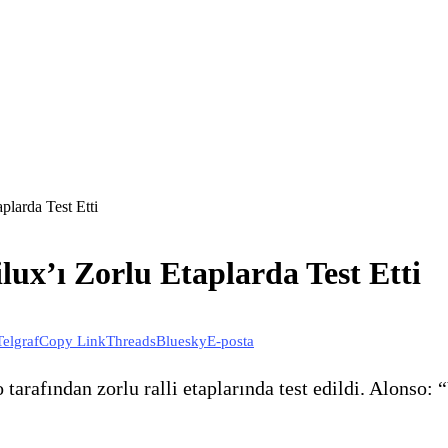
plarda Test Etti
ux’ı Zorlu Etaplarda Test Etti
Telgraf
Copy Link
Threads
Bluesky
E-posta
tarafından zorlu ralli etaplarında test edildi. Alonso: