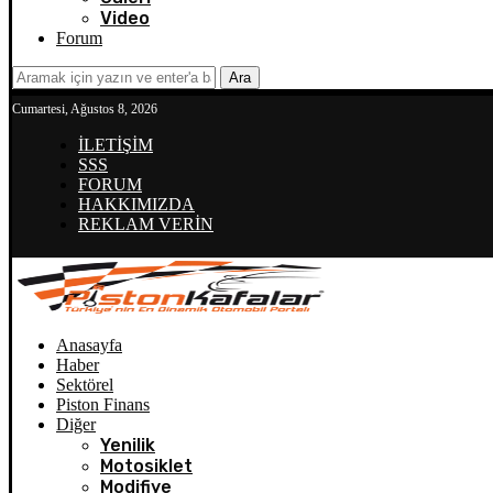
Video
Forum
Ara
Cumartesi, Ağustos 8, 2026
İLETİŞİM
SSS
FORUM
HAKKIMIZDA
REKLAM VERİN
Anasayfa
Haber
Sektörel
Piston Finans
Diğer
Yenilik
Motosiklet
Modifiye