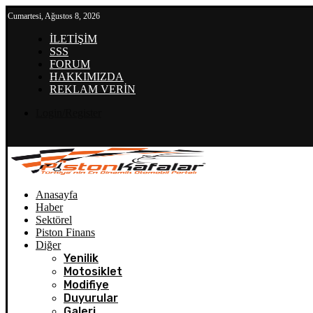
Cumartesi, Ağustos 8, 2026
İLETİŞİM
SSS
FORUM
HAKKIMIZDA
REKLAM VERİN
Login/Register
Anasayfa
Haber
Sektörel
Piston Finans
Diğer
Yenilik
Motosiklet
Modifiye
Duyurular
Galeri