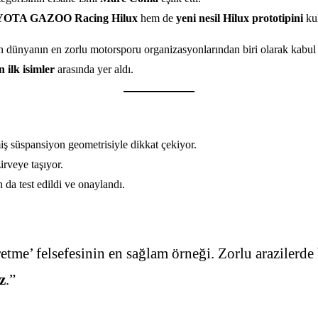
OTA GAZOO Racing Hilux
hem de
yeni nesil Hilux prototipini
kul
dan dünyanın en zorlu motorsporu organizasyonlarından biri olarak kabul 
 ilk isimler
arasında yer aldı.
ş süspansiyon geometrisiyle dikkat çekiyor.
irveye taşıyor.
 da test edildi ve onaylandı.
etme’ felsefesinin en sağlam örneği. Zorlu arazilerd
z
.”