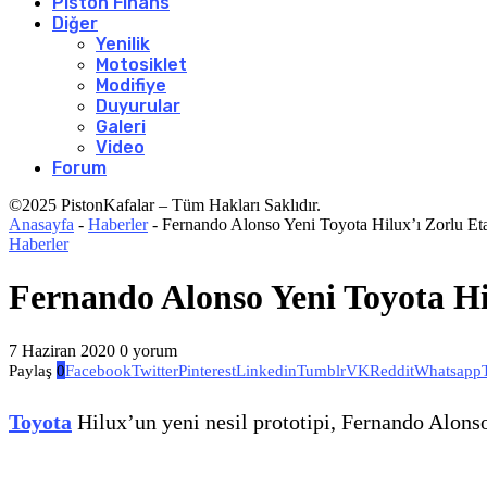
Piston Finans
Diğer
Yenilik
Motosiklet
Modifiye
Duyurular
Galeri
Video
Forum
©2025 PistonKafalar – Tüm Hakları Saklıdır.
Anasayfa
-
Haberler
-
Fernando Alonso Yeni Toyota Hilux’ı Zorlu Eta
Haberler
Fernando Alonso Yeni Toyota Hil
7 Haziran 2020
0 yorum
Paylaş
0
Facebook
Twitter
Pinterest
Linkedin
Tumblr
VK
Reddit
Whatsapp
Toyota
Hilux’un yeni nesil prototipi, Fernando Alonso 