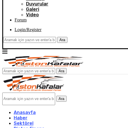
Duyurular
Galeri
Video
Forum
Login/Register
Ara
Ara
Ara
Anasayfa
Haber
Sektörel