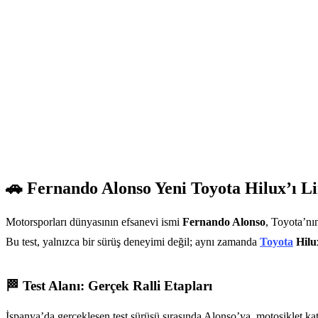
🚗 Fernando Alonso Yeni Toyota Hilux’ı L
Motorsporları dünyasının efsanevi ismi
Fernando Alonso
, Toyota’nı
Bu test, yalnızca bir sürüş deneyimi değil; aynı zamanda
Toyota
Hilu
🏁 Test Alanı: Gerçek Ralli Etapları
İspanya’da gerçekleşen test sürüşü sırasında Alonso’ya, motosiklet ka