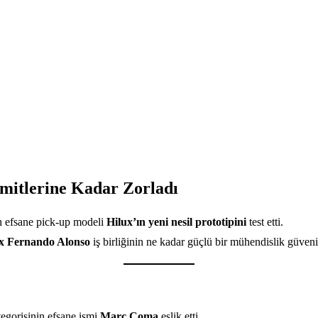
imitlerine Kadar Zorladı
n efsane pick-up modeli
Hilux’ın yeni nesil prototipini
test etti.
x Fernando Alonso
iş birliğinin ne kadar güçlü bir mühendislik güveni
tegorisinin efsane ismi
Marc Coma
eşlik etti.