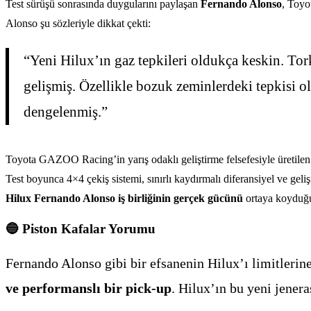
Test sürüşü sonrasında duygularını paylaşan
Fernando Alonso
, Toyo
Alonso şu sözleriyle dikkat çekti:
“Yeni Hilux’ın gaz tepkileri oldukça keskin. Tor
gelişmiş. Özellikle bozuk zeminlerdeki tepkisi ol
dengelenmiş.”
Toyota GAZOO Racing’in yarış odaklı geliştirme felsefesiyle üretilen 
Test boyunca 4×4 çekiş sistemi, sınırlı kaydırmalı diferansiyel ve geli
Hilux Fernando Alonso iş birliğinin gerçek gücünü
ortaya koyduğu
🔵
Piston Kafalar Yorumu
Fernando Alonso gibi bir efsanenin Hilux’ı limitlerin
ve performanslı bir pick-up
. Hilux’ın bu yeni jenera