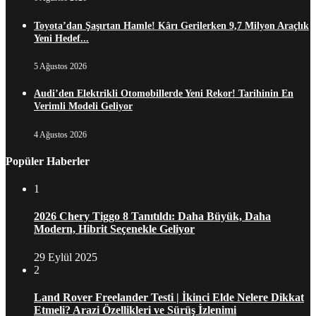
Toyota’dan Şaşırtan Hamle! Kârı Gerilerken 9,7 Milyon Araçlık
Yeni Hedef...
5 Ağustos 2026
Audi’den Elektrikli Otomobillerde Yeni Rekor! Tarihinin En
Verimli Modeli Geliyor
4 Ağustos 2026
Popüler Haberler
1
2026 Chery Tiggo 8 Tanıtıldı: Daha Büyük, Daha
Modern, Hibrit Seçenekle Geliyor
29 Eylül 2025
2
Land Rover Freelander Testi | İkinci Elde Nelere Dikkat
Etmeli? Arazi Özellikleri ve Sürüş İzlenimi