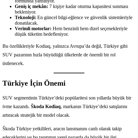
formunda yansıtıyor.
Geniş iç mekân:
7 kişiye kadar oturma kapasitesi sunması
bekleniyor.
Teknoloji:
En güncel bilgi-eğlence ve güvenlik sistemleriyle
donatılacak.
Verimli motorlar:
Hem benzinli hem dizel seçenekleriyle
düşük tüketim hedefleniyor.
Bu özellikleriyle Kodiaq, yalnızca Avrupa’da değil, Türkiye gibi
SUV pazarının hızla büyüdüğü ülkelerde de önemli bir rol
üstlenecek.
Türkiye İçin Önemi
SUV segmentinin Türkiye’deki popülaritesi son yıllarda büyük bir
ivme kazandı.
Škoda Kodiaq
, markanın Türkiye’deki satışlarını
artıracak stratejik bir model olacak.
Škoda Türkiye yetkilileri, aracın lansmanını canlı olarak takip
edeceklerini ve bu tanıtımın yerel pazarda da büyük bir ilgi