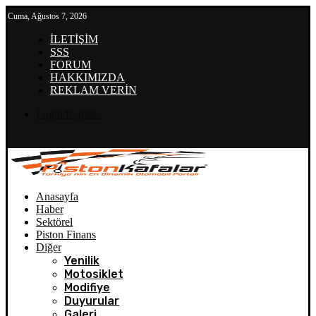
Cuma, Ağustos 7, 2026
İLETİŞİM
SSS
FORUM
HAKKIMIZDA
REKLAM VERİN
Login/Register
Anasayfa
Haber
Sektörel
Piston Finans
Diğer
Yenilik
Motosiklet
Modifiye
Duyurular
Galeri