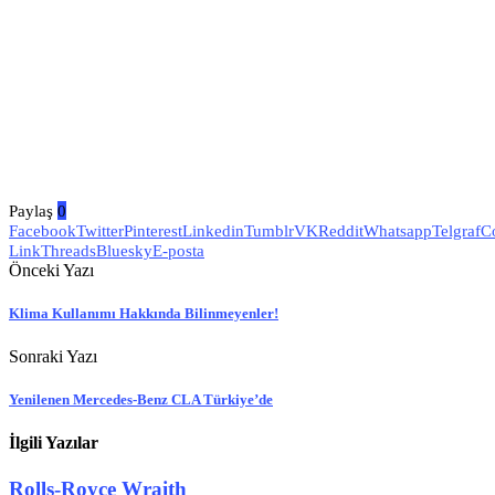
Paylaş
0
Facebook
Twitter
Pinterest
Linkedin
Tumblr
VK
Reddit
Whatsapp
Telgraf
C
Link
Threads
Bluesky
E-posta
Önceki Yazı
Klima Kullanımı Hakkında Bilinmeyenler!
Sonraki Yazı
Yenilenen Mercedes-Benz CLA Türkiye’de
İlgili Yazılar
Rolls-Royce Wraith