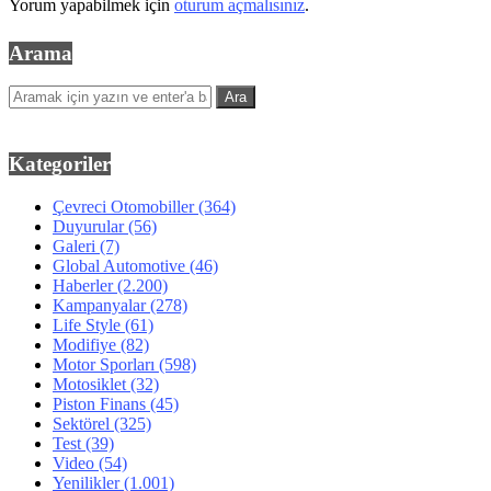
Yorum yapabilmek için
oturum açmalısınız
.
Arama
Kategoriler
Çevreci Otomobiller
(364)
Duyurular
(56)
Galeri
(7)
Global Automotive
(46)
Haberler
(2.200)
Kampanyalar
(278)
Life Style
(61)
Modifiye
(82)
Motor Sporları
(598)
Motosiklet
(32)
Piston Finans
(45)
Sektörel
(325)
Test
(39)
Video
(54)
Yenilikler
(1.001)