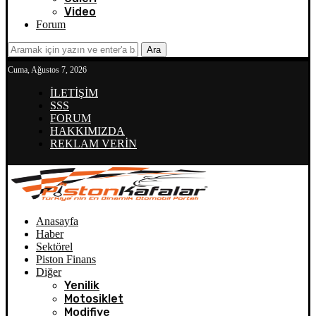
Video
Forum
Ara
Cuma, Ağustos 7, 2026
İLETİŞİM
SSS
FORUM
HAKKIMIZDA
REKLAM VERİN
Anasayfa
Haber
Sektörel
Piston Finans
Diğer
Yenilik
Motosiklet
Modifiye