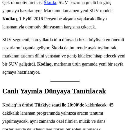
Çek otomotiv üreticisi
Škoda
, SUV pazarına güçlü bir giriş
yapmaya hazırlanıyor. Markanın tamamen yeni SUV modeli
Kodiaq
, 1 Eylül 2016 Perşembe akşamı yapılacak dünya
lansmanıyla otomotiv dünyasının karşısına çıkacak.
SUV segmenti, son yıllarda tüm dünyada hızla büyüyen en önemli
pazarların başında geliyor. Škoda da bu trende ayak uydurarak,
markanın tasarım dilini yansıtan ve geniş kitlelere hitap edecek yeni
bir SUV geliştirdi.
Kodiaq
, markanın ürün gamında yeni bir sayfa
açmaya hazırlanıyor.
Canlı Yayınla Dünyaya Tanıtılacak
Kodiaq’ın örtüsü
Türkiye saati ile 20:00’de
kaldırılacak. 45
dakikalık lansman programında yalnızca aracın tanıtımı
yapılmayacak, aynı zamanda özel filmler, müzik ve dans
gösterileriyle de izleyicilere görsel bir şölen sunulacak.