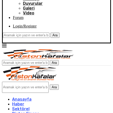
Duyurular
Galeri
Video
Forum
Login/Register
Ara
Ara
Ara
Anasayfa
Haber
Sektörel