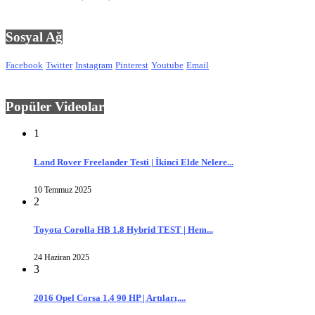
Sosyal Ağ
Facebook
Twitter
Instagram
Pinterest
Youtube
Email
Popüler Videolar
1
Land Rover Freelander Testi | İkinci Elde Nelere...
10 Temmuz 2025
2
Toyota Corolla HB 1.8 Hybrid TEST | Hem...
24 Haziran 2025
3
2016 Opel Corsa 1.4 90 HP | Artıları,...