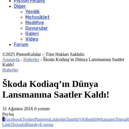
Piston Finans
Diğer
Yenilik
Motosiklet
Modifiye
Duyurular
Galeri
Video
Forum
©2025 PistonKafalar – Tüm Hakları Saklıdır.
Anasayfa
-
Haberler
-
Škoda Kodiaq’ın Dünya Lansmanına Saatler
Kaldı!
Haberler
Škoda Kodiaq’ın Dünya
Lansmanına Saatler Kaldı!
31 Ağustos 2016
0 yorum
Paylaş
0
Facebook
Twitter
Pinterest
Linkedin
Tumblr
VK
Reddit
Whatsapp
Telgraf
Link
Threads
Bluesky
E-posta