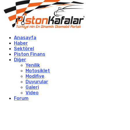
Anasayfa
Haber
Sektörel
Piston Finans
Diğer
Yenilik
Motosiklet
Modifiye
Duyurular
Galeri
Video
Forum