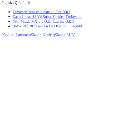
İlginizi Çekebilir
Tamamen Yeni ve Elektrikli Fiat 500 !
Dacia Logan 13 Yıl Sonra Yeniden Türkiye’de
Yeni Mazda MX-5’e Ödül Üzerine Ödül!
BMW iX3 2026’nın En İyi Otomobili Seçildi!
Kodiaq Lansman
Skoda Kodiaq
Skoda SUV