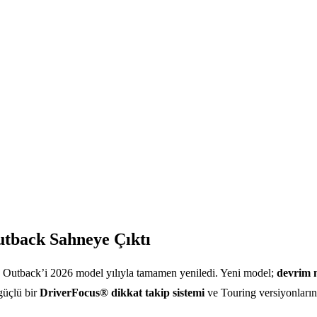
tback Sahneye Çıktı
Outback’i 2026 model yılıyla tamamen yeniledi. Yeni model;
devrim n
güçlü bir
DriverFocus® dikkat takip sistemi
ve Touring versiyonları