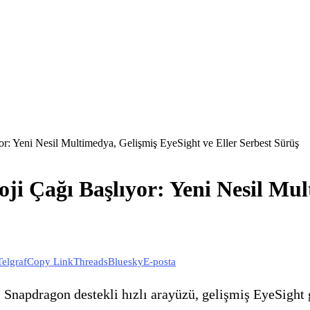
r: Yeni Nesil Multimedya, Gelişmiş EyeSight ve Eller Serbest Sürüş
ji Çağı Başlıyor: Yeni Nesil Mul
Telgraf
Copy Link
Threads
Bluesky
E-posta
napdragon destekli hızlı arayüzü, gelişmiş EyeSight gü