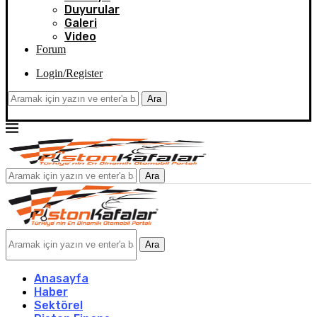
Duyurular
Galeri
Video
Forum
Login/Register
Ara
Ara
Ara
Anasayfa
Haber
Sektörel