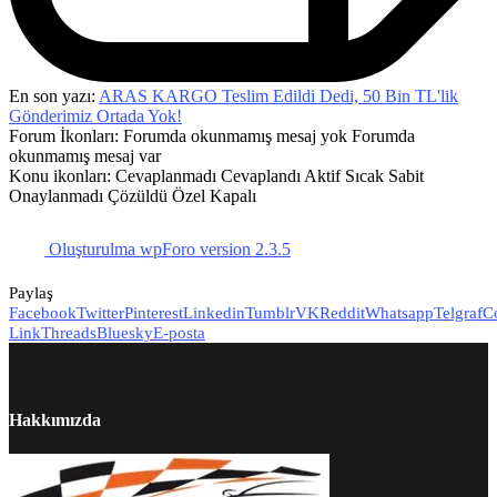
En son yazı:
ARAS KARGO Teslim Edildi Dedi, 50 Bin TL'lik
Gönderimiz Ortada Yok!
Forum İkonları:
Forumda okunmamış mesaj yok
Forumda
okunmamış mesaj var
Konu ikonları:
Cevaplanmadı
Cevaplandı
Aktif
Sıcak
Sabit
Onaylanmadı
Çözüldü
Özel
Kapalı
Oluşturulma wpForo version 2.3.5
Paylaş
Facebook
Twitter
Pinterest
Linkedin
Tumblr
VK
Reddit
Whatsapp
Telgraf
C
Link
Threads
Bluesky
E-posta
Hakkımızda