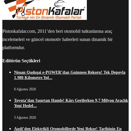
Pistonkafalar.com, 2011’den beri otomobil tutkunlarına araç
incelemeleri ve güncel otomotiv haberleri sunan dinamik bir
platformdur.
Editörün Seçtikleri
Nissan Qashqai e-POWER’dan Guinness Rekoru! Tek Depoyla
1.980 Kilometre Yol...
6 Ağustos 2026
Toyota’dan Şaşırtan Hamle! Kârı Gerilerken 9,7 Milyon Araçlık
Yeni Hedef...
5 Ağustos 2026
Audi’den Elektrikli Otomobillerde Yeni Rekor! Tarihinin En