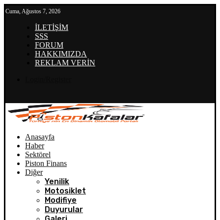
Cuma, Ağustos 7, 2026
İLETİŞİM
SSS
FORUM
HAKKIMIZDA
REKLAM VERİN
Login/Register
Anasayfa
Haber
Sektörel
Piston Finans
Diğer
Yenilik
Motosiklet
Modifiye
Duyurular
Galeri