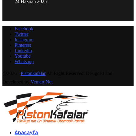
24 Haziran 2025
Facebook
Twitter
Instagram
Pinterest
Linkedin
Youtube
Whatsapp
@2026 -
Pistonkafalar
All Right Reserved. Designed and
Developed by
Vemart.Net
Anasayfa