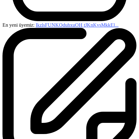
En yeni üyemiz:
IkzlsFUNKOduhxuOH tJKnKvsMkkEl...