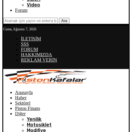
Video
Forum
Ara
Cuma, Ağustos 7, 2026
İLETİŞİM
SSS
FORUM
HAKKIMIZDA
REKLAM VERİN
Anasayfa
Haber
Sektörel
Piston Finans
Diğer
Yenilik
Motosiklet
Modifiye