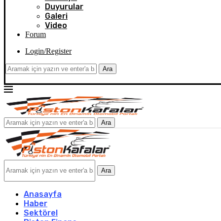
Duyurular
Galeri
Video
Forum
Login/Register
Ara
Ara
Ara
Anasayfa
Haber
Sektörel