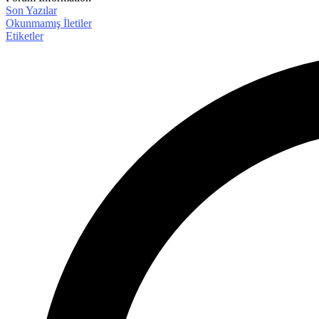
Son Yazılar
Okunmamış İletiler
Etiketler