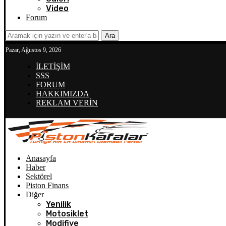
Video
Forum
Ara
Pazar, Ağustos 9, 2026
İLETİŞİM
SSS
FORUM
HAKKIMIZDA
REKLAM VERİN
Anasayfa
Haber
Sektörel
Piston Finans
Diğer
Yenilik
Motosiklet
Modifiye