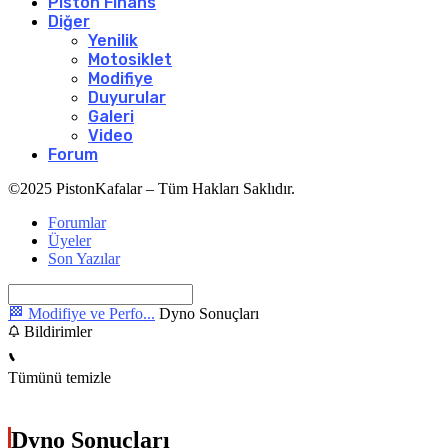
Piston Finans
Diğer
Yenilik
Motosiklet
Modifiye
Duyurular
Galeri
Video
Forum
©2025 PistonKafalar – Tüm Hakları Saklıdır.
Forumlar
Üyeler
Son Yazılar
🏁 Modifiye ve Perfo...
Dyno Sonuçları
Bildirimler
Tümünü temizle
Dyno Sonuçları