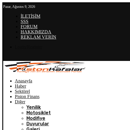
Pazar, Ağustos 9, 2026
İLETİŞİM
SSS
FORUM
HAKKIMIZDA
REKLAM VERİN
Login/Register
Anasayfa
Haber
Sektörel
Piston Finans
Diğer
Yenilik
Motosiklet
Modifiye
Duyurular
Galeri